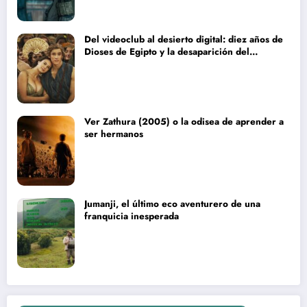
Del videoclub al desierto digital: diez años de
Dioses de Egipto y la desaparición del
blockbuster sin complejos
Ver Zathura (2005) o la odisea de aprender a
ser hermanos
Jumanji, el último eco aventurero de una
franquicia inesperada