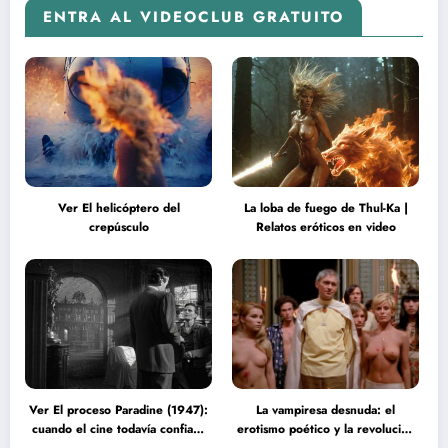
ENTRA AL VIDEOCLUB GRATUITO
Ver El helicóptero del
La loba de fuego de Thul-Ka |
crepúsculo
Relatos eróticos en video
Ver El proceso Paradine (1947):
La vampiresa desnuda: el
cuando el cine todavía confiaba
erotismo poético y la revolución