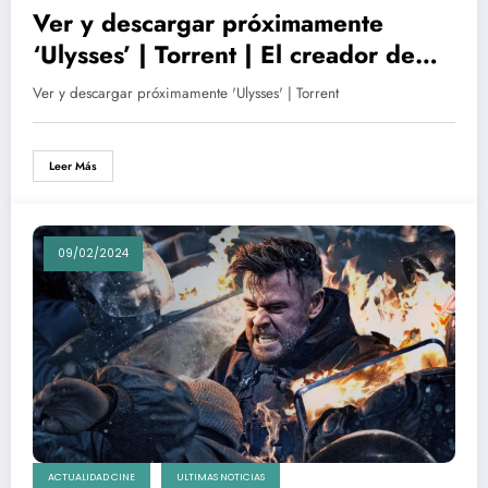
Ver y descargar próximamente
‘Ulysses’ | Torrent | El creador de
‘John Wick’ presenta su próxima
Ver y descargar próximamente 'Ulysses' | Torrent
obra de acción con el actor Bob
Odenkirk
Leer Más
09/02/2024
ACTUALIDAD CINE
ULTIMAS NOTICIAS