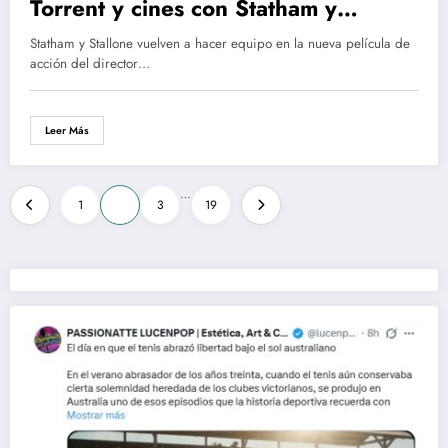
Torrent y cines con Statham y
Stallone
Statham y Stallone vuelven a hacer equipo en la nueva película de
acción del director…
Leer Más
Paginación
…
1
2
3
19
de
entradas