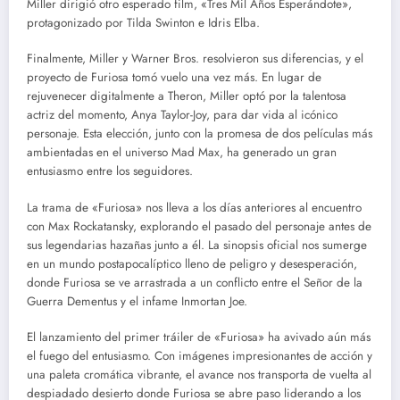
Miller dirigió otro esperado film, «Tres Mil Años Esperándote»,
protagonizado por Tilda Swinton e Idris Elba.
Finalmente, Miller y Warner Bros. resolvieron sus diferencias, y el
proyecto de Furiosa tomó vuelo una vez más. En lugar de
rejuvenecer digitalmente a Theron, Miller optó por la talentosa
actriz del momento, Anya Taylor-Joy, para dar vida al icónico
personaje. Esta elección, junto con la promesa de dos películas más
ambientadas en el universo Mad Max, ha generado un gran
entusiasmo entre los seguidores.
La trama de «Furiosa» nos lleva a los días anteriores al encuentro
con Max Rockatansky, explorando el pasado del personaje antes de
sus legendarias hazañas junto a él. La sinopsis oficial nos sumerge
en un mundo postapocalíptico lleno de peligro y desesperación,
donde Furiosa se ve arrastrada a un conflicto entre el Señor de la
Guerra Dementus y el infame Inmortan Joe.
El lanzamiento del primer tráiler de «Furiosa» ha avivado aún más
el fuego del entusiasmo. Con imágenes impresionantes de acción y
una paleta cromática vibrante, el avance nos transporta de vuelta al
despiadado desierto donde Furiosa se abre paso liderando a los