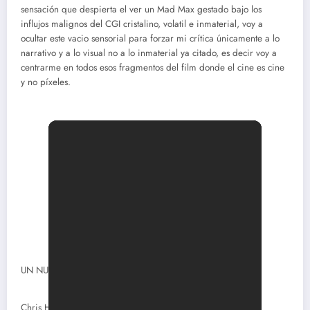
sensación que despierta el ver un Mad Max gestado bajo los
influjos malignos del CGI cristalino, volatil e inmaterial, voy a
ocultar este vacio sensorial para forzar mi crítica únicamente a lo
narrativo y a lo visual no a lo inmaterial ya citado, es decir voy a
centrarme en todos esos fragmentos del film donde el cine es cine
y no píxeles.
UN NUEVO MAD MAX.
Chris Hemsworth asume el papel del villano Dr. Dementus,