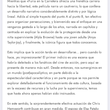
Mientras que «Furia en la Carretera ofrecía una frenética carrera
hacia la libertad, esta película narra un cautiverio, lo que conlleva
un desarrollo narrativo considerablemente distinto y por lógica
lineal. Adiós al simple trayecto del punto A al punto B, tan efectivo
para organizar persecuciones, y bienvenido sea el enfoque en una
venganza gestada a lo largo de los años, narrada en capítulos y
centrada en explicar la evolución de la protagonista desde una
niña superviviente (Alyla Browne) hasta una joven adulta (Anya
Taylor-Joy), y finalmente, la icónica figura que todos conocemos.
Esto implica que la acción tarda en desarrollarse… pero cuando lo
hace, ¡es impresionante! El primer indicio es una escena que
habría deleitado a los fanáticos del cine de acción, pero aquí se
presenta de manera más sutil. Desde entonces, nos sumergimos en
un mundo (post)apocalíptico, en parte debido a la
espectacularidad característica y en parte porque se nos permite
explorar detalladamente el funcionamiento de esta cultura, basada
en la escasez de recursos y la lucha por la supervivencia, temas
que hasta ahora apenas habían sido insinuados.
En este sentido, la sorprendentemente efectiva actuación de Chris
Hemsworth contribuye en gran medida. El esposo de Elsa Pataky