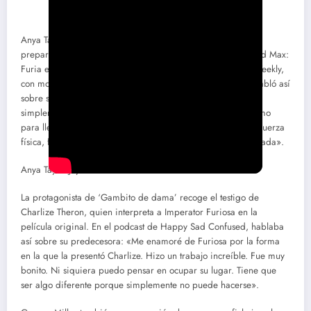
Anya Taylor-Joy ya se ha puesto manos a la obra con los
preparativos para el rodaje de ‘Furiosa’, la precuela de ‘Mad Max:
Furia en la carretera’. En una entrevista para Entretaiment Weekly,
con motivo de la promoción de ‘Última noche en el Soho’, habló así
sobre su entrenamiento: «Creo que mi preparación consiste
simplemente en convertirme en lo suficientemente fuerte como
para llevar esta película. Es lo que es. Es fuerza emocional, fuerza
física, fuerza mental. No puedo esperar. Estoy muy emocionada».
Anya Taylor-Joy
La protagonista de ‘Gambito de dama’ recoge el testigo de
Charlize Theron, quien interpreta a Imperator Furiosa en la
película original. En el podcast de Happy Sad Confused, hablaba
así sobre su predecesora: «Me enamoré de Furiosa por la forma
en la que la presentó Charlize. Hizo un trabajo increíble. Fue muy
bonito. Ni siquiera puedo pensar en ocupar su lugar. Tiene que
ser algo diferente porque simplemente no puede hacerse».