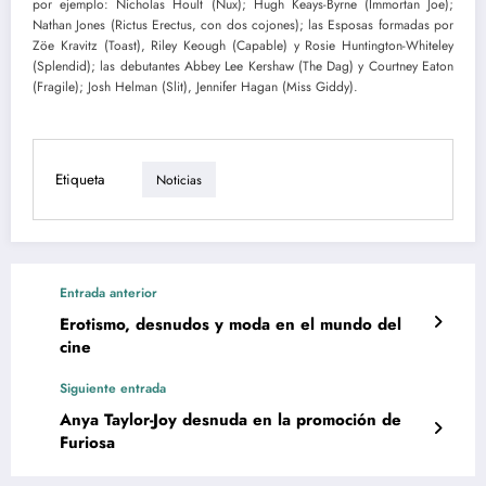
por ejemplo: Nicholas Hoult (Nux); Hugh Keays-Byrne (Immortan Joe);
Nathan Jones (Rictus Erectus, con dos cojones); las Esposas formadas por
Zöe Kravitz (Toast), Riley Keough (Capable) y Rosie Huntington-Whiteley
(Splendid); las debutantes Abbey Lee Kershaw (The Dag) y Courtney Eaton
(Fragile); Josh Helman (Slit), Jennifer Hagan (Miss Giddy).
Etiqueta
Noticias
Entrada anterior
Erotismo, desnudos y moda en el mundo del
cine
Siguiente entrada
Anya Taylor-Joy desnuda en la promoción de
Furiosa