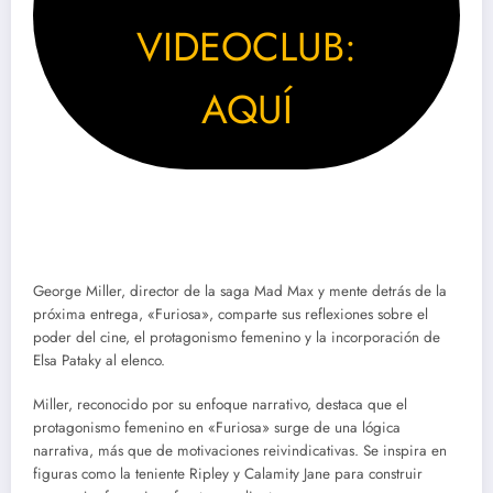
VIDEOCLUB:
AQUÍ
George Miller, director de la saga Mad Max y mente detrás de la
próxima entrega, «Furiosa», comparte sus reflexiones sobre el
poder del cine, el protagonismo femenino y la incorporación de
Elsa Pataky al elenco.
Miller, reconocido por su enfoque narrativo, destaca que el
protagonismo femenino en «Furiosa» surge de una lógica
narrativa, más que de motivaciones reivindicativas. Se inspira en
figuras como la teniente Ripley y Calamity Jane para construir