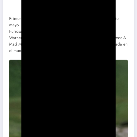
Primer trailer de Furiosa: A Mad Max Saga, en cines el 24 de
mayo
Furiosa: de la saga Mad Max | Tráiler Oficial
Warner Bros. Pictures ha publicado el primer trailer de Furiosa: A
Mad Max Saga, la nueva película de George Miller ambientada en
el mundo distópico de Mad Max.