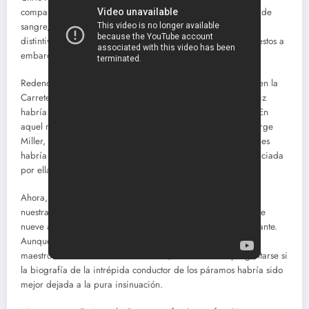
compartiendo el protagonismo en una película impregnada de
sangre, gasolina y motores rugientes, en línea con el estilo
distintivo del renombrado director australiano. ¿Están dispuestos a
embarcarse en esta vertiginosa odisea una vez más?
Redención. susurraba Charlize Theron en «Mad Max: Furia en la
Carretera cuando Tom Hardy (a quien, sospechamos, la actriz
habría disfrutado golpear) le preguntaba por sus objetivos. En
aquel momento, bajo el frenesí infernal orquestado por George
Miller, muchos espectadores nos preguntamos qué atrocidades
habría cometido su personaje para que esa palabra, pronunciada
por ella, resonara de esa manera.
Ahora, con «Furiosa, es el momento de obtener respuestas a
nuestras interrogantes, y algunos de nosotros, cautivados hace
nueve años, ingresamos en la sala con una inquietud expectante.
Aunque el director australiano tiene la reputación de ser un
maestro en la creación de atmósferas, era inevitable preguntarse si
la biografía de la intrépida conductor de los páramos habría sido
mejor dejada a la pura insinuación.