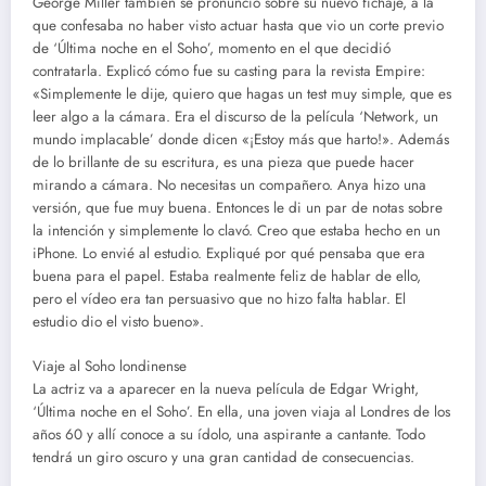
George Miller también se pronunció sobre su nuevo fichaje, a la
que confesaba no haber visto actuar hasta que vio un corte previo
de ‘Última noche en el Soho’, momento en el que decidió
contratarla. Explicó cómo fue su casting para la revista Empire:
«Simplemente le dije, quiero que hagas un test muy simple, que es
leer algo a la cámara. Era el discurso de la película ‘Network, un
mundo implacable’ donde dicen «¡Estoy más que harto!». Además
de lo brillante de su escritura, es una pieza que puede hacer
mirando a cámara. No necesitas un compañero. Anya hizo una
versión, que fue muy buena. Entonces le di un par de notas sobre
la intención y simplemente lo clavó. Creo que estaba hecho en un
iPhone. Lo envié al estudio. Expliqué por qué pensaba que era
buena para el papel. Estaba realmente feliz de hablar de ello,
pero el vídeo era tan persuasivo que no hizo falta hablar. El
estudio dio el visto bueno».
Viaje al Soho londinense
La actriz va a aparecer en la nueva película de Edgar Wright,
‘Última noche en el Soho’. En ella, una joven viaja al Londres de los
años 60 y allí conoce a su ídolo, una aspirante a cantante. Todo
tendrá un giro oscuro y una gran cantidad de consecuencias.