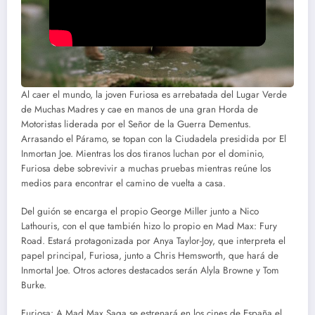
Al caer el mundo, la joven Furiosa es arrebatada del Lugar Verde
de Muchas Madres y cae en manos de una gran Horda de
Motoristas liderada por el Señor de la Guerra Dementus.
Arrasando el Páramo, se topan con la Ciudadela presidida por El
Inmortan Joe. Mientras los dos tiranos luchan por el dominio,
Furiosa debe sobrevivir a muchas pruebas mientras reúne los
medios para encontrar el camino de vuelta a casa.
Del guión se encarga el propio George Miller junto a Nico
Lathouris, con el que también hizo lo propio en Mad Max: Fury
Road. Estará protagonizada por Anya Taylor-Joy, que interpreta el
papel principal, Furiosa, junto a Chris Hemsworth, que hará de
Inmortal Joe. Otros actores destacados serán Alyla Browne y Tom
Burke.
Furiosa: A Mad Max Saga se estrenará en los cines de España el