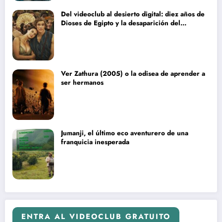
Del videoclub al desierto digital: diez años de
Dioses de Egipto y la desaparición del
blockbuster sin complejos
Ver Zathura (2005) o la odisea de aprender a
ser hermanos
Jumanji, el último eco aventurero de una
franquicia inesperada
ENTRA AL VIDEOCLUB GRATUITO