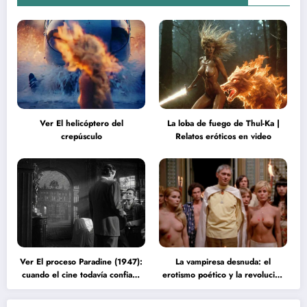
Ver El helicóptero del
La loba de fuego de Thul-Ka |
crepúsculo
Relatos eróticos en video
Ver El proceso Paradine (1947):
La vampiresa desnuda: el
cuando el cine todavía confiaba
erotismo poético y la revolución
en la inteligencia del espectador
psicodélica de Jean Rollin