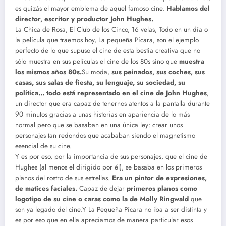
es quizás el mayor emblema de aquel famoso cine.
Hablamos del
director, escritor y productor John Hughes.
La Chica de Rosa, El Club de los Cinco, 16 velas, Todo en un día o
la película que traemos hoy, La pequeña Pícara, son el ejemplo
perfecto de lo que supuso el cine de esta bestia creativa que no
sólo muestra en sus películas el cine de los 80s sino que
muestra
los mismos años 80s.
Su moda,
sus peinados, sus coches, sus
casas, sus salas de fiesta, su lenguaje, su sociedad, su
política… todo está representado en el cine de John Hughes
,
un director que era capaz de tenernos atentos a la pantalla durante
90 minutos gracias a unas historias en apariencia de lo más
normal pero que se basaban en una única ley: crear unos
personajes tan redondos que acababan siendo el magnetismo
esencial de su cine.
Y es por eso, por la importancia de sus personajes, que el cine de
Hughes (al menos el dirigido por él), se basaba en los primeros
planos del rostro de sus estrellas.
Era un pintor de expresiones,
de matices faciales.
Capaz de dejar
primeros planos como
logotipo de su cine o caras como la de Molly Ringwald
que
son ya legado del cine.Y La Pequeña Pícara no iba a ser distinta y
es por eso que en ella apreciamos de manera particular esos