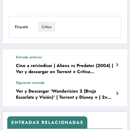
Etiqueta
Crítica
Entrada anterior
Cine a reivindicar | Aliens vs Predator (2004) |
Ver y descargar en Torrent + Crítica
recomendación Cinematte FlixEL 7º
Siguiente entrada
FOTOGRAMA
Ver y Descargar ‘Wandavision 2 (Bruja
Escarlata y Visión)’ | Torrent y Disney + | 2×01
| Castellano 4K + CRÍTICA
ENTRADAS RELACIONADAS