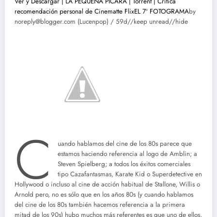
Ver y Descargar | LA PEQUEÑA PÍCARA | Torrent | Crítica
recomendación personal de Cinematte Flix
EL 7º FOTOGRAMA
by
noreply@blogger.com (Lucenpop) / 59d//keep unread//hide
C
uando hablamos del cine de los 80s parece que
estamos haciendo referencia al logo de Amblin; a
Steven Spielberg; a todos los éxitos comerciales
tipo Cazafantasmas, Karate Kid o Superdetective en
Hollywood o incluso al cine de acción habitual de Stallone, Willis o
Arnold pero, no es sólo que en los años 80s (y cuando hablamos
del cine de los 80s también hacemos referencia a la primera
mitad de los 90s) hubo muchos más referentes es que uno de ellos,