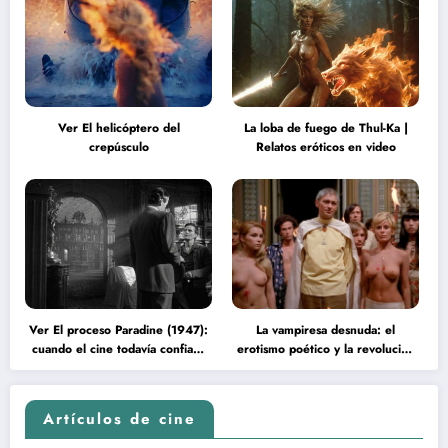
Ver El helicóptero del
La loba de fuego de Thul-Ka |
crepúsculo
Relatos eróticos en video
Ver El proceso Paradine (1947):
La vampiresa desnuda: el
cuando el cine todavía confiaba
erotismo poético y la revolución
en la inteligencia del espectador
psicodélica de Jean Rollin
Artículos de cine