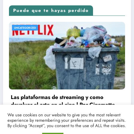
Puede que te hayas perdido
UNCATEGORIZED
Conoce las fechas de estrenos y críticas de
tus películas y series favoritas con Point
We use cookies on our website to give you the most relevant
experience by remembering your preferences and repeat visits.
Magazine
21/03/2021
lucenpop
By clicking “Accept”, you consent to the use of ALL the cookies.