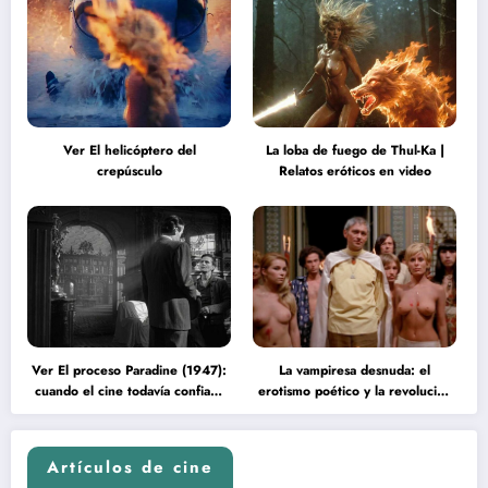
Ver El helicóptero del
La loba de fuego de Thul-Ka |
crepúsculo
Relatos eróticos en video
Ver El proceso Paradine (1947):
La vampiresa desnuda: el
cuando el cine todavía confiaba
erotismo poético y la revolución
en la inteligencia del espectador
psicodélica de Jean Rollin
Artículos de cine