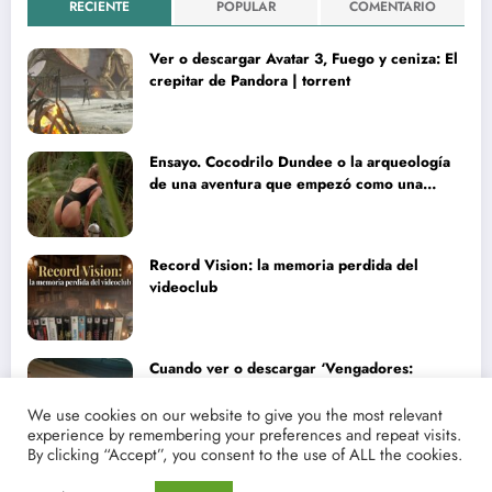
RECIENTE
POPULAR
COMENTARIO
Ver o descargar Avatar 3, Fuego y ceniza: El
crepitar de Pandora | torrent
Ensayo. Cocodrilo Dundee o la arqueología
de una aventura que empezó como una
rareza y terminó convertida en reliquia
Record Vision: la memoria perdida del
videoclub
Cuando ver o descargar ‘Vengadores:
Doomsday’ | Análisis lírico y narrativo del
nuevo Vengadores: Doomsday
We use cookies on our website to give you the most relevant
experience by remembering your preferences and repeat visits.
By clicking “Accept”, you consent to the use of ALL the cookies.