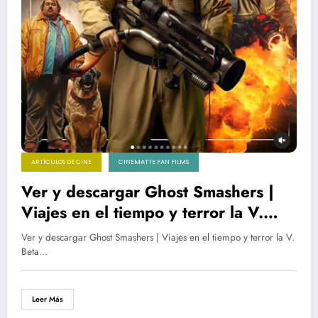
ARTÍCULOS DE CINE
CINEMATTE FAN FILMS
Ver y descargar Ghost Smashers |
Viajes en el tiempo y terror la V.
Beta de Los Cazafantasmas
Ver y descargar Ghost Smashers | Viajes en el tiempo y terror la V.
Beta…
Leer Más