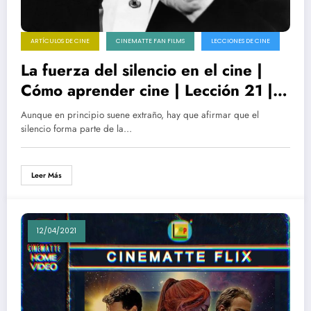
ARTÍCULOS DE CINE
CINEMATTE FAN FILMS
LECCIONES DE CINE
La fuerza del silencio en el cine |
Cómo aprender cine | Lección 21 |
De Hitchcock a Kar-wai
Aunque en principio suene extraño, hay que afirmar que el
silencio forma parte de la…
Leer Más
12/04/2021