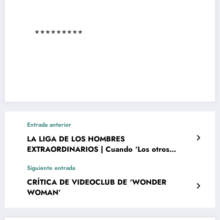
★
★
★
★
★
★
★
★
★
Entrada anterior
LA LIGA DE LOS HOMBRES
EXTRAORDINARIOS | Cuando ‘Los otros
Vengadores’ fue la última película de Sean
Siguiente entrada
Connery
CRÍTICA DE VIDEOCLUB DE ‘WONDER
WOMAN’