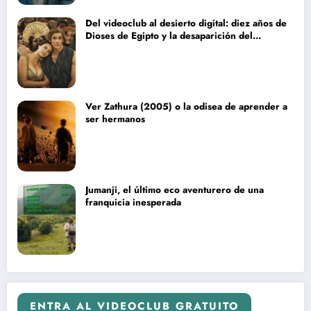
Del videoclub al desierto digital: diez años de
Dioses de Egipto y la desaparición del
blockbuster sin complejos
Ver Zathura (2005) o la odisea de aprender a
ser hermanos
Jumanji, el último eco aventurero de una
franquicia inesperada
ENTRA AL VIDEOCLUB GRATUITO