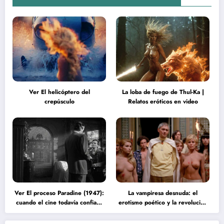
Ver El helicóptero del
La loba de fuego de Thul-Ka |
crepúsculo
Relatos eróticos en video
Ver El proceso Paradine (1947):
La vampiresa desnuda: el
cuando el cine todavía confiaba
erotismo poético y la revolución
en la inteligencia del espectador
psicodélica de Jean Rollin