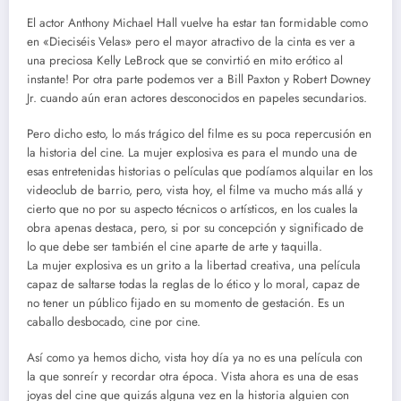
El actor Anthony Michael Hall vuelve ha estar tan formidable como
en «Dieciséis Velas» pero el mayor atractivo de la cinta es ver a
una preciosa Kelly LeBrock que se convirtió en mito erótico al
instante! Por otra parte podemos ver a Bill Paxton y Robert Downey
Jr. cuando aún eran actores desconocidos en papeles secundarios.
Pero dicho esto, lo más trágico del filme es su poca repercusión en
la historia del cine. La mujer explosiva es para el mundo una de
esas entretenidas historias o películas que podíamos alquilar en los
videoclub de barrio, pero, vista hoy, el filme va mucho más allá y
cierto que no por su aspecto técnicos o artísticos, en los cuales la
obra apenas destaca, pero, si por su concepción y significado de
lo que debe ser también el cine aparte de arte y taquilla.
La mujer explosiva es un grito a la libertad creativa, una película
capaz de saltarse todas la reglas de lo ético y lo moral, capaz de
no tener un público fijado en su momento de gestación. Es un
caballo desbocado, cine por cine.
Así como ya hemos dicho, vista hoy día ya no es una película con
la que sonreír y recordar otra época. Vista ahora es una de esas
joyas del cine que quizás alguna vez en la historia alguien con