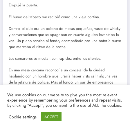
Empujé la puerta.
El humo del tabaco me recibió como una vieja cortina.
Dentro, el club era un océano de mesas pequeñas, vasos de whisky
y conversaciones que se apagaban en cuanto alguien levantaba la
voz. Un piano sonaba al fondo, acompañado por una batería suave
que marcaba el ritmo de la noche.
Los camareros se movían con rapidez entre los clientes.
En una mesa cercana reconocí a un concejal de la ciudad
hablando con un hombre que juraría haber visto salir alguna vez
de la jefatura de policía. Más al fondo, un par de empresarios
discutían en voz baja mientras una mujer con vestido rojo fingía no
We use cookies on our website to give you the most relevant
escuchar nada.
experience by remembering your preferences and repeat visits.
By clicking “Accept”, you consent to the use of ALL the cookies.
Así funcionaba el
Blue Lantern
.
Cookie settings
ACCEPT
Nadie miraba demasiado.
Nadie preguntaba demasiado.