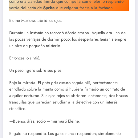
como una claridad tímida que competía con el eterno resplandor
verde del neón de
Sprite
que colgaba frente a la fachada.
Eleine Marlowe abrió los ojos.
Durante un instante no recordó dónde estaba. Aquella era una de
las pocas ventajas de dormir poco: los despertares tenían siempre
un aire de pequeño misterio.
Entonces lo sintió.
Un peso ligero sobre sus pies.
Bajó la mirada. El gato gris oscuro seguía allí, perfectamente
enrollado sobre la manta como si hubiera firmado un contrato de
alquiler nocturno. Sus ojos rojos se abrieron lentamente, dos brasas
tranquilas que parecían estudiar a la detective con un interés
científico.
—Buenos días, socio —murmuró Eleine.
El gato no respondió. Los gatos nunca responden; simplemente