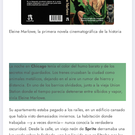
Eleine Marlowe, la primera novela cinematográfica de la historia
La noche en
Chicago
tenía el color del humo barato y de los
secretos mal guardados. Los trenes cruzaban la ciudad como
animales metálicos, dejando en el aire un rumor de hierro y
distancia. En uno de los barrios olvidados, junto a la vieja Union
Station donde el tiempo parecía detenerse entre silbidos y vapor,
vivía Eleine Marlowe.
Su apartamento estaba pegado a los raíles, en un edificio cansado
que había visto demasiados inviernos. La habitación donde
trabajaba —y a veces dormía— nunca conocía la verdadera
oscuridad. Desde la calle, un viejo neón de
Sprite
derramaba una