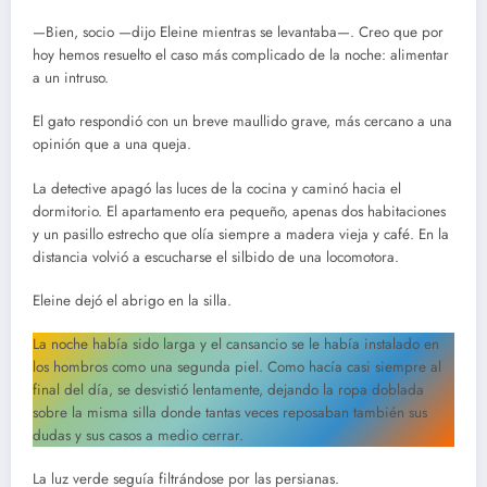
—Bien, socio —dijo Eleine mientras se levantaba—. Creo que por
hoy hemos resuelto el caso más complicado de la noche: alimentar
a un intruso.
El gato respondió con un breve maullido grave, más cercano a una
opinión que a una queja.
La detective apagó las luces de la cocina y caminó hacia el
dormitorio. El apartamento era pequeño, apenas dos habitaciones
y un pasillo estrecho que olía siempre a madera vieja y café. En la
distancia volvió a escucharse el silbido de una locomotora.
Eleine dejó el abrigo en la silla.
La noche había sido larga y el cansancio se le había instalado en
los hombros como una segunda piel. Como hacía casi siempre al
final del día, se desvistió lentamente, dejando la ropa doblada
sobre la misma silla donde tantas veces reposaban también sus
dudas y sus casos a medio cerrar.
La luz verde seguía filtrándose por las persianas.