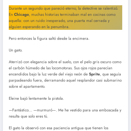
Durante un segundo que pareció eterno, la detective se ralentizó.
En
Chicago
, muchas historias terminaban mal en cocinas como
aquella: con un ruido inesperado, una puerta mal cerrada y
alguien esperando en la penumbra.
Pero entonces la figura saltó desde la encimera.
Un gato.
Aterrizó con elegancia sobre el suelo, con el pelo gris oscuro como
el carbón húmedo de las locomotoras. Sus ojos rojos parecían
encendidos bajo la luz verde del viejo neón de
Sprite
, que seguía
parpadeando fuera, derramando aquel resplandor casi submarino
sobre el apartamento.
Eleine bajó lentamente la pistola.
—Fantástico… —murmuró—. Me he vestido para una emboscada y
resulta que solo eres tú.
El gato la observó con esa paciencia antigua que tienen los