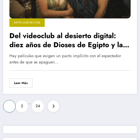
ARTÍCULOS DE CINE
Del videoclub al desierto digital:
diez años de Dioses de Egipto y la
desaparición del blockbuster sin
Hay películas que exigen un pacto implícito con el espectador
complejos
antes de que se apaguen…
Leer Más
Paginación
…
1
2
24
de
entradas