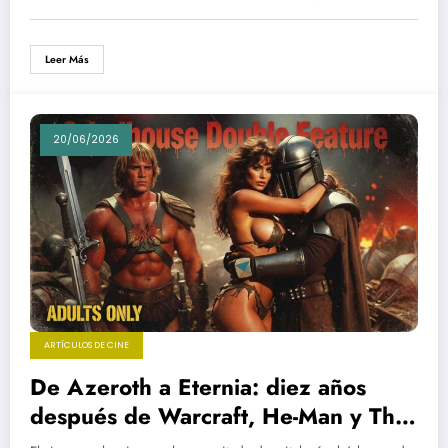
Leer Más
20/06/2026
ARTÍCULOS DE CINE
De Azeroth a Eternia: diez años
después de Warcraft, He-Man y The
Mandalorian corren su misma suerte