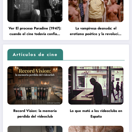
Ver El proceso Paradine (1947):
La vampiresa desnuda: el
cuando el cine todavía confiaba
erotismo poético y la revolución
en la inteligencia del espectador
psicodélica de Jean Rollin
Artículos de cine
Record Vision: la memoria
Lo que mató a los videoclubs en
perdida del videoclub
España