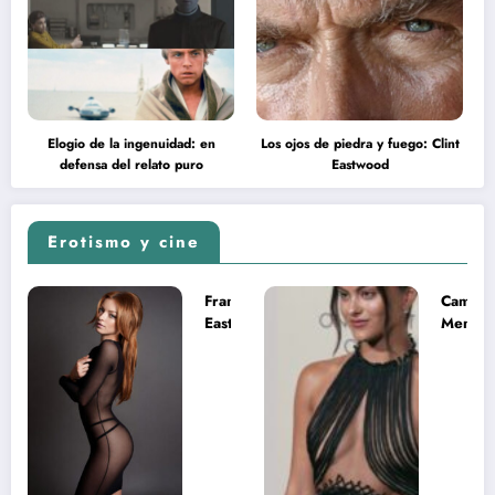
Elogio de la ingenuidad: en
Los ojos de piedra y fuego: Clint
defensa del relato puro
Eastwood
Erotismo y cine
Francesca
Camila
Eastwood y
Mende
la
desnud
melancolía
como T
del legado
en Mast
imposible
del Uni