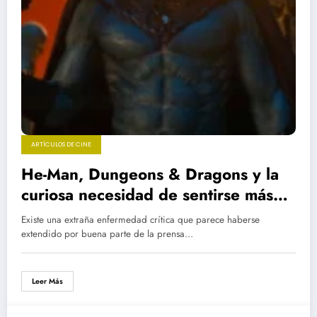
ARTÍCULOS DE CINE
He-Man, Dungeons & Dragons y la
curiosa necesidad de sentirse más
inteligente que la fantasía
Existe una extraña enfermedad crítica que parece haberse
extendido por buena parte de la prensa…
Leer Más