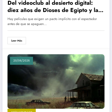
Del videoclub al desierto digital:
diez años de Dioses de Egipto y la
desaparición del blockbuster sin
Hay películas que exigen un pacto implícito con el espectador
complejos
antes de que se apaguen…
Leer Más
20/06/2026