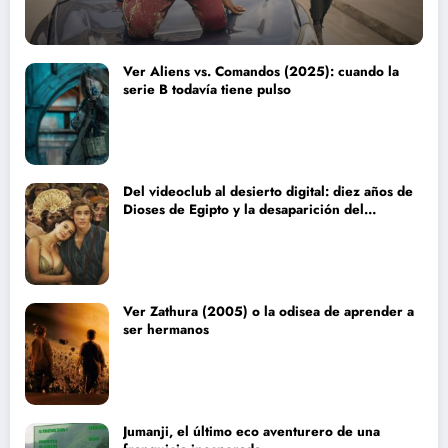
Ver Aliens vs. Comandos (2025): cuando la
serie B todavía tiene pulso
Del videoclub al desierto digital: diez años de
Dioses de Egipto y la desaparición del
blockbuster sin complejos
Ver Zathura (2005) o la odisea de aprender a
ser hermanos
Jumanji, el último eco aventurero de una