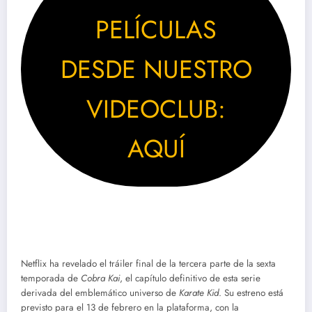
PELÍCULAS
DESDE NUESTRO
VIDEOCLUB:
AQUÍ
Netflix ha revelado el tráiler final de la tercera parte de la sexta
temporada de
Cobra Kai
, el capítulo definitivo de esta serie
derivada del emblemático universo de
Karate Kid
. Su estreno está
previsto para el 13 de febrero en la plataforma, con la