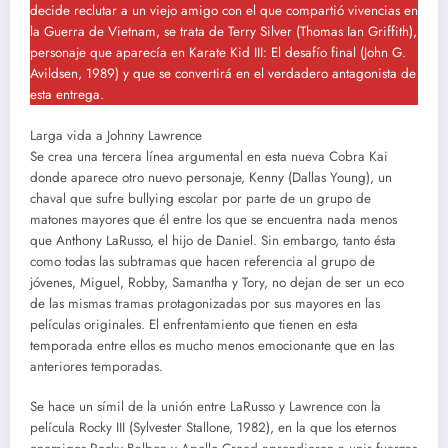
decide reclutar a un viejo amigo con el que compartió vivencias en
la Guerra de Vietnam, se trata de Terry Silver (Thomas Ian Griffith),
personaje que aparecía en Karate Kid III: El desafío final (John G.
Avildsen, 1989) y que se convertirá en el verdadero antagonista de
esta entrega.
Larga vida a Johnny Lawrence
Se crea una tercera línea argumental en esta nueva Cobra Kai
donde aparece otro nuevo personaje, Kenny (Dallas Young), un
chaval que sufre bullying escolar por parte de un grupo de
matones mayores que él entre los que se encuentra nada menos
que Anthony LaRusso, el hijo de Daniel. Sin embargo, tanto ésta
como todas las subtramas que hacen referencia al grupo de
jóvenes, Miguel, Robby, Samantha y Tory, no dejan de ser un eco
de las mismas tramas protagonizadas por sus mayores en las
películas originales. El enfrentamiento que tienen en esta
temporada entre ellos es mucho menos emocionante que en las
anteriores temporadas.
Se hace un símil de la unión entre LaRusso y Lawrence con la
película Rocky III (Sylvester Stallone, 1982), en la que los eternos