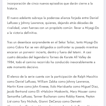
incorporación de cinco nuevos episodios que darán cierre a la
historia.
El nuevo adelanto subraya la poderosa alianza forjada entre Daniel
LaRusso y Johnny Lawrence, quienes, dejando atrás décadas de
rivalidad, unen fuerzas con un propósito común: llevar a Miyagi-Do
a la victoria definitiva.
Tras un desenlace sorprendente en el Sekai Taikai, tanto Miyagi-Do
como Cobra Kai se ven obligados a confrontar su pasado mientras
encaran un porvenir incierto, dentro y fuera del tatami. A casi
cuatro décadas del legendario Torneo de Karate All Valley de
1984, todo el camino recorrido ha conducido inexorablemente a
este momento decisivo.
El elenco de la serie cuenta con la participación de Ralph Macchio
como Daniel LaRusso, William Zabka como Johnny Lawrence,
Martin Kove como John Kreese, Xolo Maridueña como Miguel Diaz,
Jacob Bertrand como Eli «Halcón» Moskowitz, Mary Mouser como
Samantha LaRusso, Tanner Buchanan como Robby Keene, Peyton
List como Tory Nichols, Gianni DeCenzo como Demetri