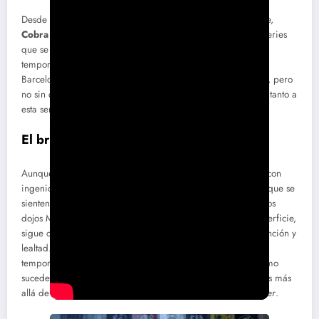
Desde su estreno como una producción exclusiva de YouTube,
Cobra Kai
ha mantenido una posición destacada entre las series
que se atreven a revisitar historias clásicas. La sexta y última
temporada, ahora en Netflix, eleva la acción llevándola a
Barcelona y al prestigioso torneo internacional
Sekai Taikai
, pero
no sin caer en algunos patrones repetitivos que caracterizan tanto a
esta serie como a muchas otras de la plataforma.
El brillo de la nostalgia… y su sombra
Aunque la serie ha sabido manejar el legado de
Karate Kid
con
ingenio, gran parte de su estructura se apoya en dinámicas que se
sienten familiares, casi predecibles. La confrontación entre los
dojos Miyagi-Do y Cobra Kai, si bien emocionante en la superficie,
sigue orbitando los mismos temas de rivalidad juvenil, redención y
lealtad. Este enfoque, que fue cautivador en las primeras
temporadas, comienza a mostrar signos de agotamiento, como
sucede con otros productos de Netflix que alargan sus tramas más
allá de su frescura inicial, como
Stranger Things
o
The Witcher
.