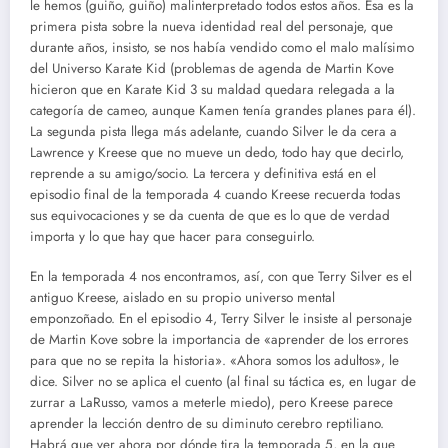
le hemos (guiño, guiño) malinterpretado todos estos años. Esa es la
primera pista sobre la nueva identidad real del personaje, que
durante años, insisto, se nos había vendido como el malo malísimo
del Universo Karate Kid (problemas de agenda de Martin Kove
hicieron que en Karate Kid 3 su maldad quedara relegada a la
categoría de cameo, aunque Kamen tenía grandes planes para él).
La segunda pista llega más adelante, cuando Silver le da cera a
Lawrence y Kreese que no mueve un dedo, todo hay que decirlo,
reprende a su amigo/socio. La tercera y definitiva está en el
episodio final de la temporada 4 cuando Kreese recuerda todas
sus equivocaciones y se da cuenta de que es lo que de verdad
importa y lo que hay que hacer para conseguirlo.
En la temporada 4 nos encontramos, así, con que Terry Silver es el
antiguo Kreese, aislado en su propio universo mental
emponzoñado. En el episodio 4, Terry Silver le insiste al personaje
de Martin Kove sobre la importancia de «aprender de los errores
para que no se repita la historia». «Ahora somos los adultos», le
dice. Silver no se aplica el cuento (al final su táctica es, en lugar de
zurrar a LaRusso, vamos a meterle miedo), pero Kreese parece
aprender la lección dentro de su diminuto cerebro reptiliano.
Habrá que ver ahora por dónde tira la temporada 5, en la que