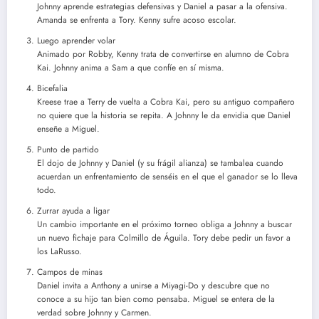
Johnny aprende estrategias defensivas y Daniel a pasar a la ofensiva.
Amanda se enfrenta a Tory. Kenny sufre acoso escolar.
Luego aprender volar
Animado por Robby, Kenny trata de convertirse en alumno de Cobra
Kai. Johnny anima a Sam a que confíe en sí misma.
Bicefalia
Kreese trae a Terry de vuelta a Cobra Kai, pero su antiguo compañero
no quiere que la historia se repita. A Johnny le da envidia que Daniel
enseñe a Miguel.
Punto de partido
El dojo de Johnny y Daniel (y su frágil alianza) se tambalea cuando
acuerdan un enfrentamiento de senséis en el que el ganador se lo lleva
todo.
Zurrar ayuda a ligar
Un cambio importante en el próximo torneo obliga a Johnny a buscar
un nuevo fichaje para Colmillo de Águila. Tory debe pedir un favor a
los LaRusso.
Campos de minas
Daniel invita a Anthony a unirse a Miyagi-Do y descubre que no
conoce a su hijo tan bien como pensaba. Miguel se entera de la
verdad sobre Johnny y Carmen.