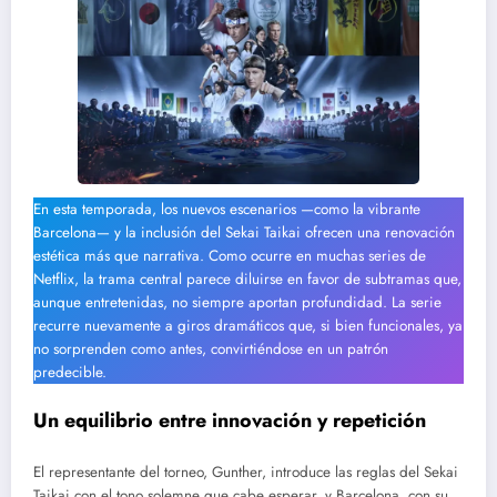
En esta temporada, los nuevos escenarios —como la vibrante
Barcelona— y la inclusión del Sekai Taikai ofrecen una renovación
estética más que narrativa. Como ocurre en muchas series de
Netflix, la trama central parece diluirse en favor de subtramas que,
aunque entretenidas, no siempre aportan profundidad. La serie
recurre nuevamente a giros dramáticos que, si bien funcionales, ya
no sorprenden como antes, convirtiéndose en un patrón
predecible.
Un equilibrio entre innovación y repetición
El representante del torneo, Gunther, introduce las reglas del Sekai
Taikai con el tono solemne que cabe esperar, y Barcelona, con su