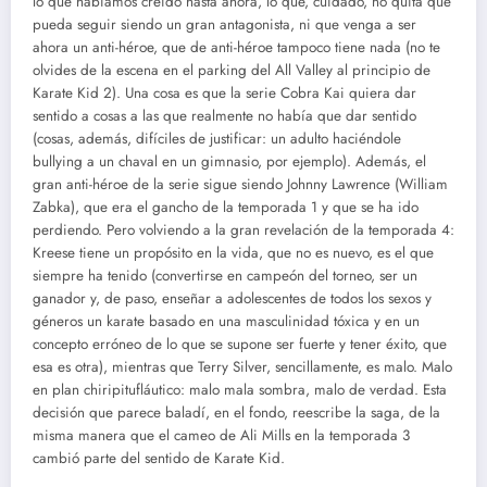
lo que habíamos creído hasta ahora, lo que, cuidado, no quita que
pueda seguir siendo un gran antagonista, ni que venga a ser
ahora un anti-héroe, que de anti-héroe tampoco tiene nada (no te
olvides de la escena en el parking del All Valley al principio de
Karate Kid 2). Una cosa es que la serie Cobra Kai quiera dar
sentido a cosas a las que realmente no había que dar sentido
(cosas, además, difíciles de justificar: un adulto haciéndole
bullying a un chaval en un gimnasio, por ejemplo). Además, el
gran anti-héroe de la serie sigue siendo Johnny Lawrence (William
Zabka), que era el gancho de la temporada 1 y que se ha ido
perdiendo. Pero volviendo a la gran revelación de la temporada 4:
Kreese tiene un propósito en la vida, que no es nuevo, es el que
siempre ha tenido (convertirse en campeón del torneo, ser un
ganador y, de paso, enseñar a adolescentes de todos los sexos y
géneros un karate basado en una masculinidad tóxica y en un
concepto erróneo de lo que se supone ser fuerte y tener éxito, que
esa es otra), mientras que Terry Silver, sencillamente, es malo. Malo
en plan chiripitufláutico: malo mala sombra, malo de verdad. Esta
decisión que parece baladí, en el fondo, reescribe la saga, de la
misma manera que el cameo de Ali Mills en la temporada 3
cambió parte del sentido de Karate Kid.