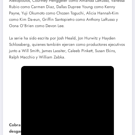
Alexopoulos, Courtney Henggeler como Amanda LaRusso, Vanessa
Rubio como Carmen Diaz, Dallas Dupree Young como Kenny
Payne, Yuji Okumoto como Chozen Toguchi, Alicia Hannah-Kim
como Kim Da-eun, Griffin Santopietro como Anthony LaRusso y
Oona O’Brien como Devon Lee.
La serie ha sido escrita por Josh Heald, Jon Hurwitz y Hayden
Schlossberg, quienes también ejercen como productores ejecutivos
junto a Will Smith, James Lassiter, Caleeb Pinkett, Susan Ekins,
Ralph Macchio y William Zabka.
Cobra Kai: entre la evolución narrativa y los tropos
desgastados de Netflix