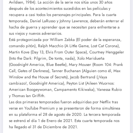
Avildsen, 1984). La acción de la serie nos sitúa unos 30 años
después de los acontecimientos sucedidos en las películas y
recupera a casi todos los personajes principales. Para la cuarta
temporada, Daniel LaRusso y Johnny Lawrence, deberán enterrar el
hacha de guerra y aprender que se necesitan para enfrentarse a
sus viejos y nuevos adversarios.
Está protagonizada por William Zabka (El poder de la esperanza,
comando pitón), Ralph Macchio (A Little Game, Lost Cat Corona),
Martin Kove (Day 13, Elvis From Outer Space), Courtney Henggeler
(Into the Dark: Pilgrim, De tonta, nada), Xolo Maridueña
(Goodnight America, Blue Beetle), Mary Mouser (Room 104: Prank
Call, Gates of Darkness), Tanner Buchanan (Alguien como él, Max
Winslow and the House of Secrets), Jacob Bertrand (¡Vaya
cambiazo!, Goodnight America), Peyton List (Aileen Wuornos:
American Boogeywoman, Campamento Kikiwaka), Vanessa Rubio
y Thomas Ian Griffith.
Las dos primeras temporadas fueron adquiridas por Netflix tras
verse en YouTube Premium y se presentaron de forma simultánea
en su plataforma el 28 de agosto de 2020. La tercera temporada
se estrenó el día 1 de Enero de 2021. Esta cuarta temporada nos
ha llegado el 31 de Diciembre de 2021.