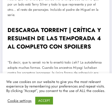
por un lado está Terry Silver y todo lo que representa y por el
otro… el resto de personajes. Incluido el padre de Miguel en la
serie.
DESCARGA TORRENT | CRÍTICA Y
RESUMEN DE LAS TEMPORADA 4
AL COMPLETO CON SPOILERS
“Es decir, que tu senséi no te lo enseñó todo ¿eh? La autodefensa
adopta muchas formas. Cuando los ancestros Miyagi luchaban
contra los ancestros japoneses, la única forma de sobrevivir era
matando. Y los instructores Miyagi idearon técnicas especiales,
We use cookies on our website to give you the most relevant
diseñadas para matar al enemigo. A veces la única opción es
experience by remembering your preferences and repeat visits.
matar. Sí un enemigo insiste en ir a la guerra, entonces, le
By clicking “Accept”, you consent to the use of ALL the cookies.
arrebatas su capacidad de hacerlo…”. Netflix en asociación con
Sony Pictures Televisión presenta: ‘Cobra Kai: Temporada 3’.
Cookie settings
ACCEPT
“Estás loco si crees que volveré a juntarme contigo. Los alimentas