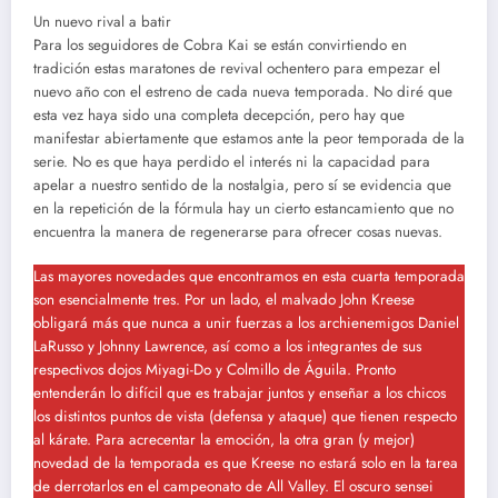
Un nuevo rival a batir
Para los seguidores de Cobra Kai se están convirtiendo en
tradición estas maratones de revival ochentero para empezar el
nuevo año con el estreno de cada nueva temporada. No diré que
esta vez haya sido una completa decepción, pero hay que
manifestar abiertamente que estamos ante la peor temporada de la
serie. No es que haya perdido el interés ni la capacidad para
apelar a nuestro sentido de la nostalgia, pero sí se evidencia que
en la repetición de la fórmula hay un cierto estancamiento que no
encuentra la manera de regenerarse para ofrecer cosas nuevas.
Las mayores novedades que encontramos en esta cuarta temporada
son esencialmente tres. Por un lado, el malvado John Kreese
obligará más que nunca a unir fuerzas a los archienemigos Daniel
LaRusso y Johnny Lawrence, así como a los integrantes de sus
respectivos dojos Miyagi-Do y Colmillo de Águila. Pronto
entenderán lo difícil que es trabajar juntos y enseñar a los chicos
los distintos puntos de vista (defensa y ataque) que tienen respecto
al kárate. Para acrecentar la emoción, la otra gran (y mejor)
novedad de la temporada es que Kreese no estará solo en la tarea
de derrotarlos en el campeonato de All Valley. El oscuro sensei