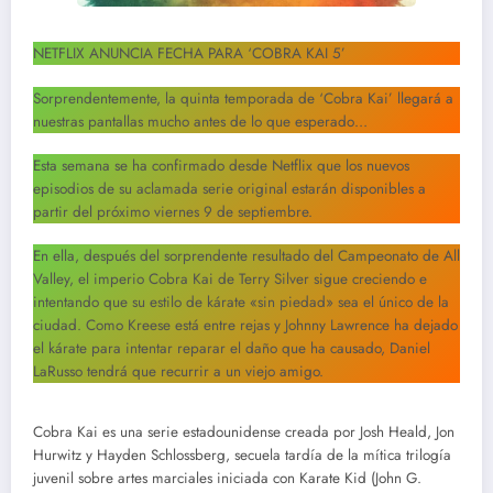
NETFLIX ANUNCIA FECHA PARA ‘COBRA KAI 5’
Sorprendentemente, la quinta temporada de ‘Cobra Kai’ llegará a
nuestras pantallas mucho antes de lo que esperado…
Esta semana se ha confirmado desde Netflix que los nuevos
episodios de su aclamada serie original estarán disponibles a
partir del próximo viernes 9 de septiembre.
En ella, después del sorprendente resultado del Campeonato de All
Valley, el imperio Cobra Kai de Terry Silver sigue creciendo e
intentando que su estilo de kárate «sin piedad» sea el único de la
ciudad. Como Kreese está entre rejas y Johnny Lawrence ha dejado
el kárate para intentar reparar el daño que ha causado, Daniel
LaRusso tendrá que recurrir a un viejo amigo.
Cobra Kai es una serie estadounidense creada por Josh Heald, Jon
Hurwitz y Hayden Schlossberg, secuela tardía de la mítica trilogía
juvenil sobre artes marciales iniciada con Karate Kid (John G.