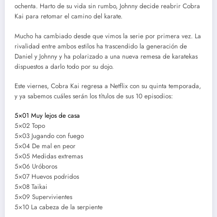
ochenta. Harto de su vida sin rumbo, Johnny decide reabrir Cobra
Kai para retomar el camino del karate.
Mucho ha cambiado desde que vimos la serie por primera vez. La
rivalidad entre ambos estilos ha trascendido la generación de
Daniel y Johnny y ha polarizado a una nueva remesa de karatekas
dispuestos a darlo todo por su dojo.
Este viernes, Cobra Kai regresa a Netflix con su quinta temporada,
y ya sabemos cuáles serán los títulos de sus 10 episodios:
5×01 Muy lejos de casa
5×02 Topo
5×03 Jugando con fuego
5×04 De mal en peor
5×05 Medidas extremas
5×06 Uróboros
5×07 Huevos podridos
5×08 Taikai
5×09 Supervivientes
5×10 La cabeza de la serpiente