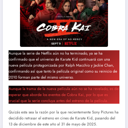
Aunque la serie de Netflix aún no ha terminado, ya se ha
confirmado que el universo de Karate Kid continuará con una
nueva película protagonizada por Ralph Macchio y Jackie Chan,
confirmando así que tanto la película original como su reinicio de
2010 forman parte del mismo universo.
Aunque la trama de la nueva película aún no se ha revelado, es de
esperar que aborde los eventos de Cobra Kai, por lo que es
crucial que la serie concluya antes del estreno de la película.
Quizás esta sea la razón por la que recientemente Sony Pictures ha
decidido retrasar el estreno en cines de Karate Kid, pasando del
13 de diciembre de este año al 31 de mayo de 2025.