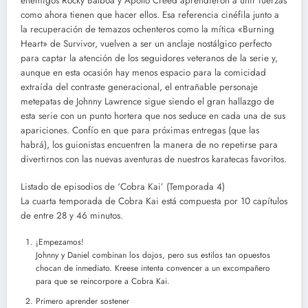
enemigos Rocky Balboa y Apollo Creed aprendieron a unir fuerzas
como ahora tienen que hacer ellos. Esa referencia cinéfila junto a
la recuperación de temazos ochenteros como la mítica «Burning
Heart» de Survivor, vuelven a ser un anclaje nostálgico perfecto
para captar la atención de los seguidores veteranos de la serie y,
aunque en esta ocasión hay menos espacio para la comicidad
extraída del contraste generacional, el entrañable personaje
metepatas de Johnny Lawrence sigue siendo el gran hallazgo de
esta serie con un punto hortera que nos seduce en cada una de sus
apariciones. Confío en que para próximas entregas (que las
habrá), los guionistas encuentren la manera de no repetirse para
divertirnos con las nuevas aventuras de nuestros karatecas favoritos.
Listado de episodios de ‘Cobra Kai’ (Temporada 4)
La cuarta temporada de Cobra Kai está compuesta por 10 capítulos
de entre 28 y 46 minutos.
¡Empezamos!
Johnny y Daniel combinan los dojos, pero sus estilos tan opuestos
chocan de inmediato. Kreese intenta convencer a un excompañero
para que se reincorpore a Cobra Kai.
Primero aprender sostener