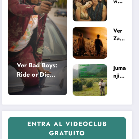
vide
os
oclu
(20
b al
25):
desi
cuan
Ver
erto
do
Zath
digit
la
ura
al:
serie
(20
diez
B
05)
años
Ver Bad Boys:
toda
Juma
o la
de
vía
Ride or Die
nji,
odis
Dios
tiene
(2024) y el
el
ea
es
puls
últim
ocaso de la
de
de
o
o
apre
gran acción
Egip
eco
nder
to y
popular
aven
a ser
la
turer
ENTRA AL VIDEOCLUB
her
desa
o de
man
GRATUITO
pari
una