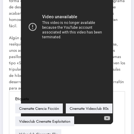
forma de tía buenorra -Tracey Scoggins- se introduce vía programa
de descanso en las mentes de los tripulantes de las naves, que
acaban matándose por ella. ¿Y si los tripulantes fuesen todos
homosexuales o fifty/fifty? Entonces la entidad no lo tendría tan
fácil.
Algún pasillo trabajado en ambientación, algunas pantallas
realquiladas a «Star Trek: TNG», unas naves espaciales de risa,
unos actores de pena. otros interiores parecen rodados en los
pasillos de los almacenes de IKEA. A falta de sala de hologramas
tipo «Star Trek: TNG», aquí las realidades alternativas que viven los
tripulantes, en las que se introduce la entidad, con unas cápsulas
de hibernación y una realidad virtual programada que se
desarrolla mientras duermen. Algunos desnudos, sexo de garrafón
para adolescentes acelerados y poco más.
Etiqueta
Cinematte Ciencia Ficción
Cinematte Videoclub 80s
Videoclub Cinematte Exploitation