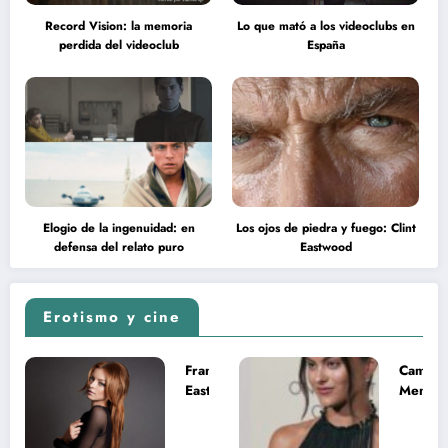
Record Vision: la memoria
Lo que mató a los videoclubs en
perdida del videoclub
España
Elogio de la ingenuidad: en
Los ojos de piedra y fuego: Clint
defensa del relato puro
Eastwood
Erotismo y cine
Francesca
Camila
Eastwood y
Mende
la
desnud
melancolía
como T