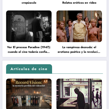
crepúsculo
Relatos eróticos en video
Ver El proceso Paradine (1947):
La vampiresa desnuda: el
cuando el cine todavía confiaba
erotismo poético y la revolución
en la inteligencia del espectador
psicodélica de Jean Rollin
Artículos de cine