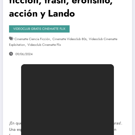
acción y Lando
VIDEOCLUB GRATIS CINEMATTE FLIX
,
,
Cinematte Ciencia Ficción
Cinematte Videoclub 80s
Videoclub Cinematte
,
Exploitation
Videoclub Cinematte Flix
09/06/2024
¡En qué producciones participa la gente para pagar las facturas!.
Una especie cutre de «Horizonte final» donde una entidad en