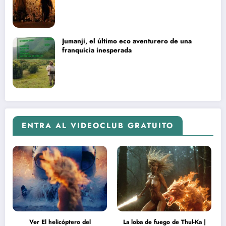
Jumanji, el último eco aventurero de una
franquicia inesperada
ENTRA AL VIDEOCLUB GRATUITO
Ver El helicóptero del
La loba de fuego de Thul-Ka |