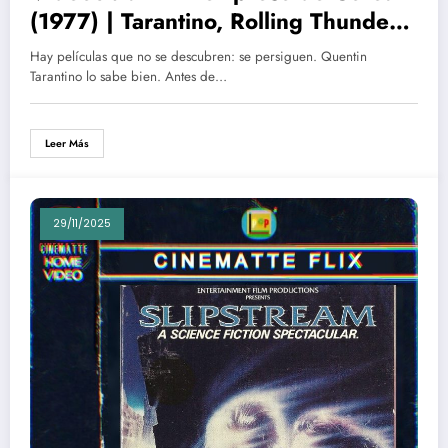
(1977) | Tarantino, Rolling Thunder y
la furia primigenia: la película
Hay películas que no se descubren: se persiguen. Quentin
perdida que le enseñó a mirar cine y
Tarantino lo sabe bien. Antes de…
que por fin puede verse en
CinematteFlix
Leer Más
29/11/2025