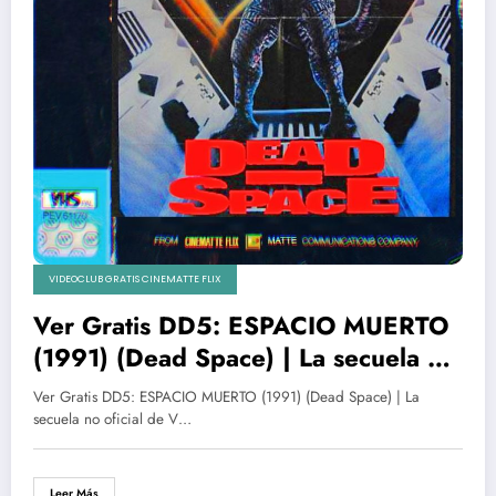
VIDEOCLUB GRATIS CINEMATTE FLIX
Ver Gratis DD5: ESPACIO MUERTO
(1991) (Dead Space) | La secuela no
oficial de V con Marc Singer alias
Ver Gratis DD5: ESPACIO MUERTO (1991) (Dead Space) | La
Donovan
secuela no oficial de V…
Leer Más