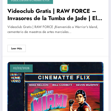
VIDEOCLUB GRATIS CINEMATTE FLIX
Videoclub Gratis | RAW FORCE –
Invasores de la Tumba de Jade | El
gran film de culto por fin en
Videoclub Gratis | RAW FORCE ¡Bienvenido a Warrior's Island,
CinematteFlix
cementerio de maestros de artes marciales…
Leer Más
02/02/2026