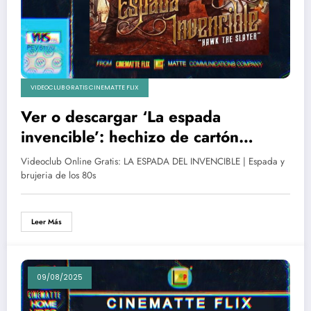
VIDEOCLUB GRATIS CINEMATTE FLIX
Ver o descargar ‘La espada
invencible’: hechizo de cartón
piedra y gloria eterna en el bosque
Videoclub Online Gratis: LA ESPADA DEL INVENCIBLE | Espada y
encantado
brujeria de los 80s
Leer Más
09/08/2025