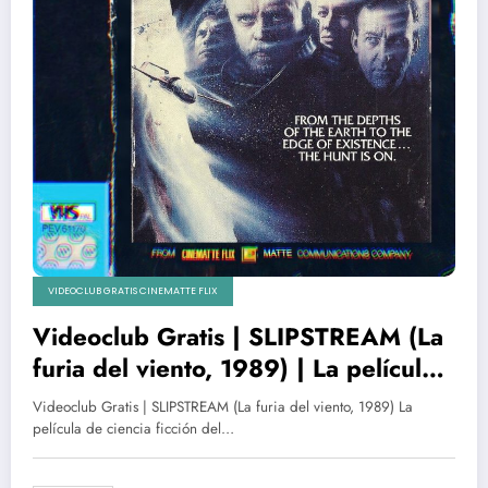
VIDEOCLUB GRATIS CINEMATTE FLIX
Videoclub Gratis | SLIPSTREAM (La
furia del viento, 1989) | La película
de culto y ciencia ficción del equipo
Videoclub Gratis | SLIPSTREAM (La furia del viento, 1989) La
de ‘Star Wars’ y ‘Alien’
película de ciencia ficción del…