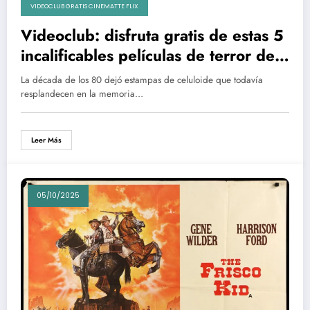
VIDEOCLUB GRATIS CINEMATTE FLIX
Videoclub: disfruta gratis de estas 5
incalificables películas de terror de
los 80 que hoy fluyen como criaturas
La década de los 80 dejó estampas de celuloide que todavía
de culto
resplandecen en la memoria…
Leer Más
05/10/2025