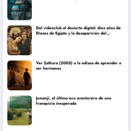
Del videoclub al desierto digital: diez años de
Dioses de Egipto y la desaparición del
blockbuster sin complejos
Ver Zathura (2005) o la odisea de aprender a
ser hermanos
Jumanji, el último eco aventurero de una
franquicia inesperada