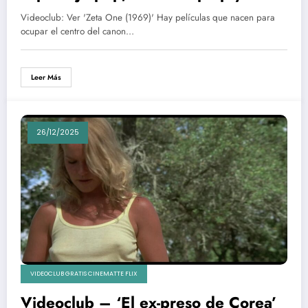
ciencia ficción que se coló por la
Videoclub: Ver 'Zeta One (1969)' Hay películas que nacen para
puerta de atrás
ocupar el centro del canon…
Leer Más
26/12/2025
VIDEOCLUB GRATIS CINEMATTE FLIX
Videoclub – ‘El ex-preso de Corea’