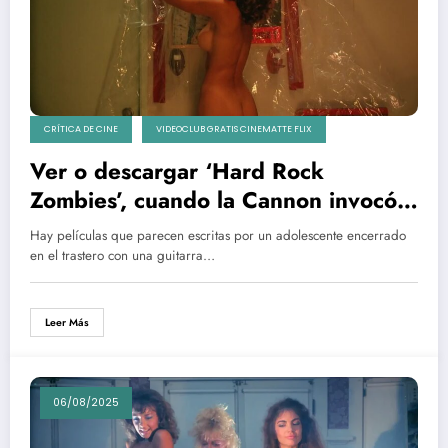
CRÍTICA DE CINE
VIDEOCLUB GRATIS CINEMATTE FLIX
Ver o descargar ‘Hard Rock
Zombies’, cuando la Cannon invocó
el mal con un solo de bajo
Hay películas que parecen escritas por un adolescente encerrado
en el trastero con una guitarra…
Leer Más
06/08/2025