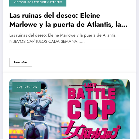
VIDEOCLUB GRATIS CINEMATTE FLIX
Las ruinas del deseo: Eleine
Marlowe y la puerta de Atlantis, la
tercera novela cinematográfica de la
Las ruinas del deseo: Eleine Marlowe y la puerta de Atlantis
historia | COMPLETA
NUEVOS CAPÍTULOS CADA SEMANA...…
Leer Más
22/02/2026