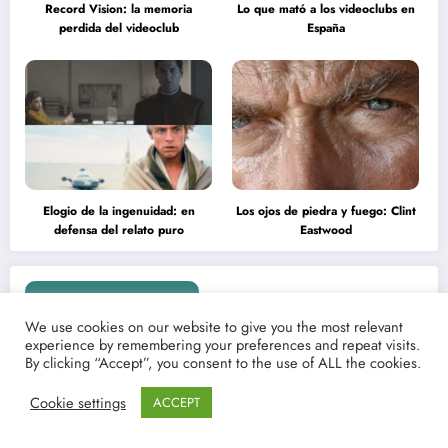
Record Vision: la memoria
Lo que mató a los videoclubs en
perdida del videoclub
España
Elogio de la ingenuidad: en
Los ojos de piedra y fuego: Clint
defensa del relato puro
Eastwood
Erotismo y cine
We use cookies on our website to give you the most relevant
experience by remembering your preferences and repeat visits.
Francesca
Camila
By clicking “Accept”, you consent to the use of ALL the cookies.
Eastwood y
Mende
la
desnud
Cookie settings
ACCEPT
melancolía
como T
del legado
en Mast