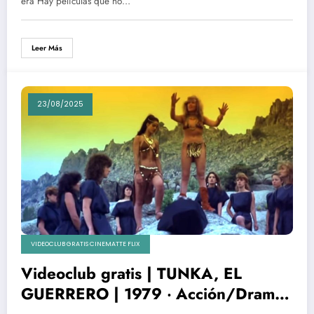
hace más de medio siglo
era Hay películas que no…
Leer Más
23/08/2025
VIDEOCLUB GRATIS CINEMATTE FLIX
Videoclub gratis | TUNKA, EL
GUERRERO | 1979 ‧ Acción/Drama ‧