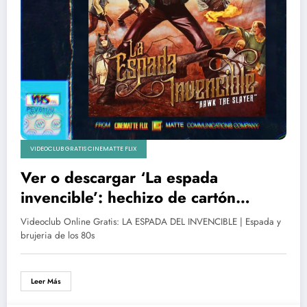
VIDEOCLUB GRATIS CINEMATTE FLIX
Ver o descargar ‘La espada
invencible’: hechizo de cartón
piedra y gloria eterna en el bosque
Videoclub Online Gratis: LA ESPADA DEL INVENCIBLE | Espada y
encantado
brujeria de los 80s
Leer Más