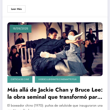
Leer Más
19/09/2025
CRÍTICA DE CINE
VIDEOCLUB GRATIS CINEMATTE FLIX
Más allá de Jackie Chan y Bruce Lee:
la obra seminal que transformó para
siempre el cine de artes marciales
El boxeador chino (1970): puños de celuloide que inauguraron una