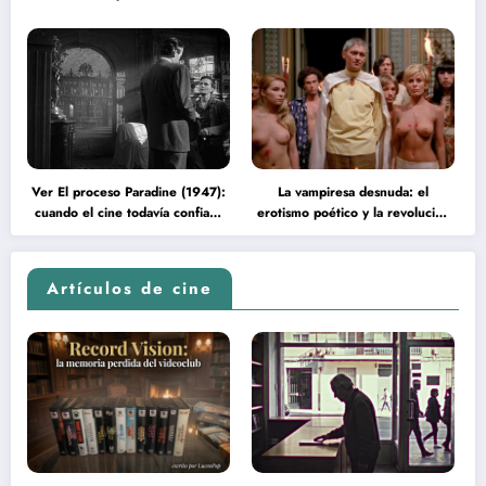
Ver El proceso Paradine (1947):
La vampiresa desnuda: el
cuando el cine todavía confiaba
erotismo poético y la revolución
en la inteligencia del espectador
psicodélica de Jean Rollin
Artículos de cine