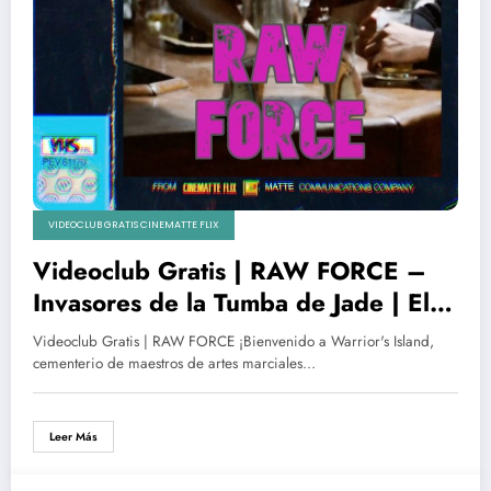
VIDEOCLUB GRATIS CINEMATTE FLIX
Videoclub Gratis | RAW FORCE –
Invasores de la Tumba de Jade | El
gran film de culto por fin en
Videoclub Gratis | RAW FORCE ¡Bienvenido a Warrior's Island,
CinematteFlix
cementerio de maestros de artes marciales…
Leer Más