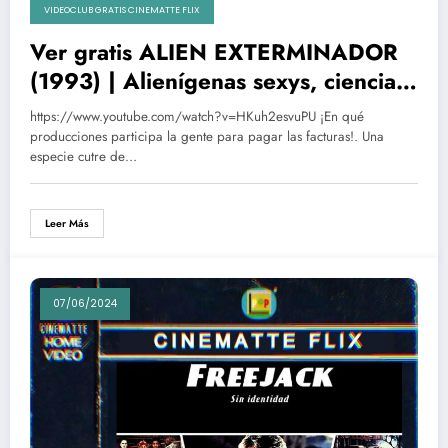
VIDEOCLUB GRATIS CINEMATTE FLIX
Ver gratis ALIEN EXTERMINADOR
(1993) | Alienígenas sexys, ciencia
ficción, trash, erotismo, acción y
https://www.youtube.com/watch?v=HKuh2esvuPU ¡En qué
Lando
producciones participa la gente para pagar las facturas!. Una
especie cutre de…
Leer Más
07/06/2024