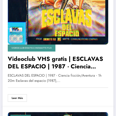
VIDEOCLUB GRATIS CINEMATTE FLIX
Videoclub VHS gratis | ESCLAVAS
DEL ESPACIO | 1987 ‧ Ciencia
ficción/Aventura ‧ 1h 20m
ESCLAVAS DEL ESPACIO | 1987 ‧ Ciencia ficción/Aventura ‧ 1h
20m Esclavas del espacio (1987),…
Leer Más