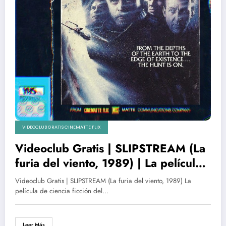
VIDEOCLUB GRATIS CINEMATTE FLIX
Videoclub Gratis | SLIPSTREAM (La
furia del viento, 1989) | La película
de culto y ciencia ficción del equipo
Videoclub Gratis | SLIPSTREAM (La furia del viento, 1989) La
de ‘Star Wars’ y ‘Alien’
película de ciencia ficción del…
Leer Más