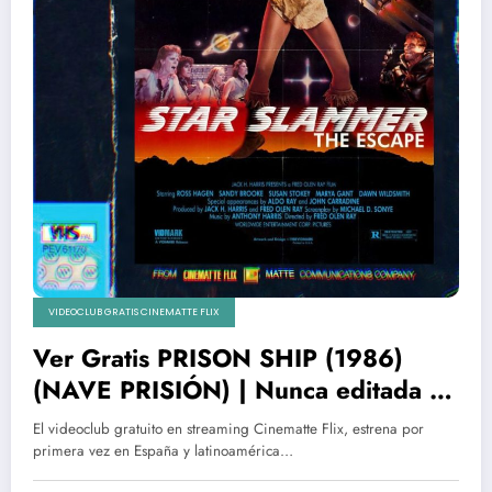
VIDEOCLUB GRATIS CINEMATTE FLIX
Ver Gratis PRISON SHIP (1986)
(NAVE PRISIÓN) | Nunca editada en
España y paises de habla hispana
El videoclub gratuito en streaming Cinematte Flix, estrena por
primera vez en España y latinoamérica…