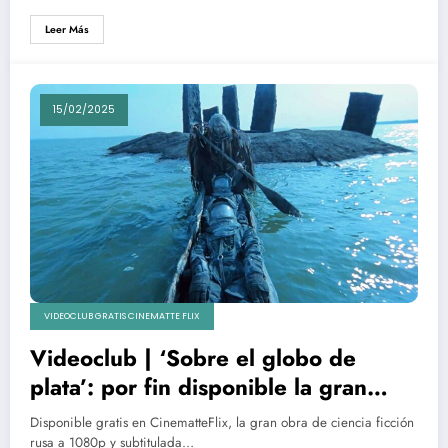
Leer Más
15/02/2025
VIDEOCLUB GRATIS CINEMATTE FLIX
Videoclub | ‘Sobre el globo de
plata’: por fin disponible la gran
obra de ciencia ficción rusa
Disponible gratis en CinematteFlix, la gran obra de ciencia ficción
rusa a 1080p y subtitulada…