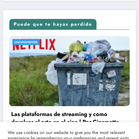
Puede que te hayas perdido
UNCATEGORIZED
Conoce las fechas de estrenos y críticas de
tus películas y series favoritas con Point
We use cookies on our website to give you the most relevant
experience by remembering your preferences and repeat visits.