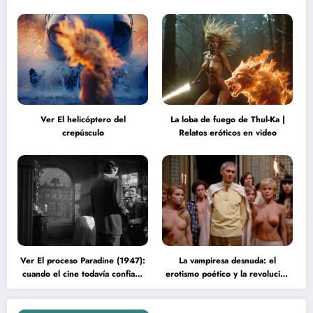
Ver El helicóptero del
La loba de fuego de Thul-Ka |
crepúsculo
Relatos eróticos en video
Ver El proceso Paradine (1947):
La vampiresa desnuda: el
cuando el cine todavía confiaba
erotismo poético y la revolución
en la inteligencia del espectador
psicodélica de Jean Rollin