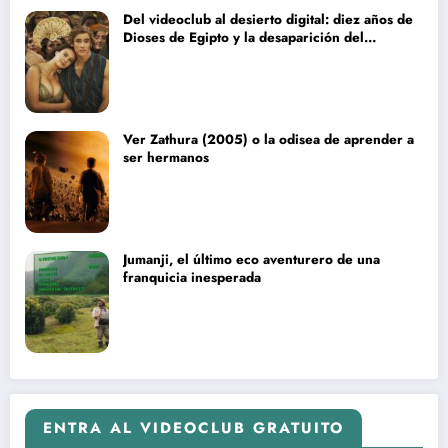
Del videoclub al desierto digital: diez años de
Dioses de Egipto y la desaparición del
blockbuster sin complejos
Ver Zathura (2005) o la odisea de aprender a
ser hermanos
Jumanji, el último eco aventurero de una
franquicia inesperada
ENTRA AL VIDEOCLUB GRATUITO