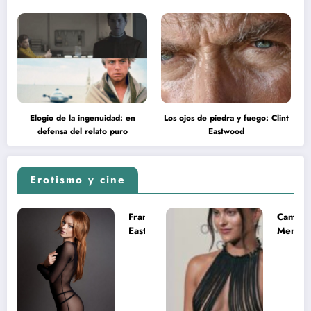
Elogio de la ingenuidad: en
Los ojos de piedra y fuego: Clint
defensa del relato puro
Eastwood
Erotismo y cine
Francesca
Camila
Eastwood y
Mende
la
desnud
melancolía
como T
del legado
en Mast
imposible
del Uni