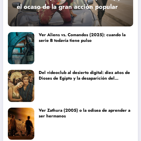
el ocaso de la gran acción popular
Ver Aliens vs. Comandos (2025): cuando la
serie B todavía tiene pulso
Del videoclub al desierto digital: diez años de
Dioses de Egipto y la desaparición del
blockbuster sin complejos
Ver Zathura (2005) o la odisea de aprender a
ser hermanos