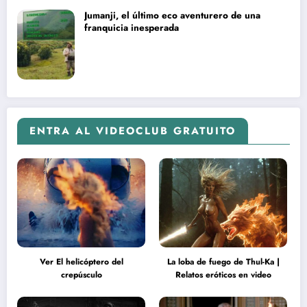
Jumanji, el último eco aventurero de una
franquicia inesperada
ENTRA AL VIDEOCLUB GRATUITO
Ver El helicóptero del
La loba de fuego de Thul-Ka |
crepúsculo
Relatos eróticos en video