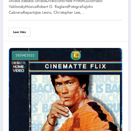
Unidos Estados UnidosDirecciónErnest PintoffGuionYabo
YablonskyMúsicaRobert O. RaglandFotografíaJohn
CabreraRepartoJoe Lewis, Christopher Lee,…
Leer Más
29/04/2022