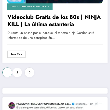
VIDEOCLUB GRATIS CINEMATTE FLIX
Videoclub Gratis de los 80s | NINJA
KILL | La última estantería
Durante un paseo por el parque, el maesto ninja Gordon será
informado de una conspiración…
Leer Más
Paginación
1
2
de
entradas