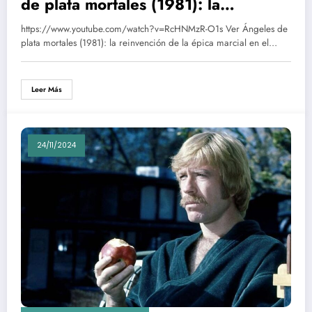
de plata mortales (1981): la
reinvención de la épica marcial en el
https://www.youtube.com/watch?v=RcHNMzR-O1s Ver Ángeles de
cine de wuxia
plata mortales (1981): la reinvención de la épica marcial en el…
Leer Más
24/11/2024