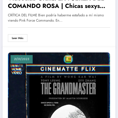
COMANDO ROSA | Chicas sexys
con pistolas y espadas en VHS
CRÍTICA DEL FILME Bien podría haberme estafado a mí mismo
viendo Pink Force Commando. En…
Leer Más
21/01/2023