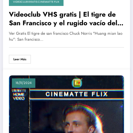
VIDEOCLUB GRATIS CINEMATTE FLIX
Videoclub VHS gratis | El tigre de
San Francisco y el rugido vacío del
cine marcial perdido de Chuck
Ver Gratis El tigre de san francisco Chuck Norris "Huang mian lao
Norris
hu": San francisco…
Leer Más
16/11/2024