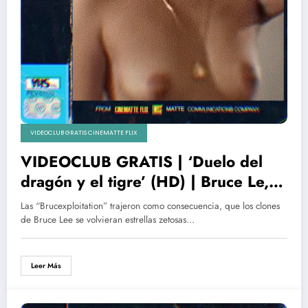
VIDEOCLUB GRATIS CINEMATTE FLIX
VIDEOCLUB GRATIS | ‘Duelo del
dragón y el tigre’ (HD) | Bruce Le,
Nadiuska, el Rubio de Verano Azul
Las “Brucexploitation” trajeron como consecuencia, que los clones
y El Torete
de Bruce Lee se volvieran estrellas zetosas…
Leer Más