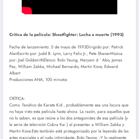
Crítica de la película: Shootfighter: Lucha a muerte (1993)
Fecha de lanzamiento: 5 de mayo de 1993Dirigido por: Patrick
AlanEscrito por: Judd B. Lynn, Larry Feliz Jr., Pete ShanerMúsica
por: Joel GoldsmithElenco: Bolo Yeung, Maryam d ‘ Abo, James
Pax, William Zabka, Michael Bernardo, Martin Kove, Edward
Albert
Producciones ANA, 100 minutos
CRÍTICA:
Como fanático de Karate Kid , probablemente sea una locura que
no haya visto esta película hasta ahora. La razón, para aquellos que
no lo saben, es que reúne a los dos antagonistas de esa película (y
la serie de televisión Cobra Kai ) al presentar a William Zabka y
Martin Kove.Esto también está protagonizado por la leyenda de las
artes marciales y el rudo intimidante, Bolo Yeung. ¡Y lo realmente