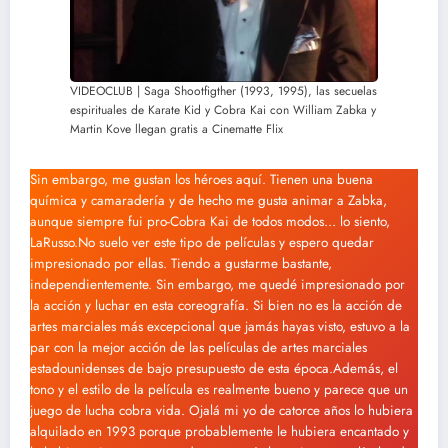
VIDEOCLUB | Saga Shootfigther (1993, 1995), las secuelas
espirituales de Karate Kid y Cobra Kai con William Zabka y
Martin Kove llegan gratis a Cinematte Flix
Sin embargo, me gustan los héroes aquí. Tienen una buena
química y camaradería y de hecho me gusta animar a Zabka,
aunque siempre fui pro-Cobra Kai de todos modos… lo siento,
LaRusso.No suelo ver este tipo de películas y espero quedar
impresionado por ellas. Tiendo a gustarme bastante,
independientemente. Sin embargo, me quedé impresionado por
la acción y luchar en esta coreografía. Si bien no es la acción de
artes marciales más excepcional que jamás hayas visto, estuvo a la
par con la mejor acción de las películas de artes marciales
estadounidenses de bajo presupuesto de esta época.Además, el
tono y el estilo de la película es realmente bueno y parece que un
juego de lucha cobra vida. Ojalá mi yo de catorce años lo hubiera
alquilado en 1993 porque probablemente le hubiera encantado y