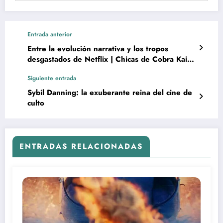
Entrada anterior
Entre la evolución narrativa y los tropos
desgastados de Netflix | Chicas de Cobra Kai al
desnudo: Peyton List (Tory), Courtney
Siguiente entrada
Henggeler (Amanda), Mary Mouser (Sam) y
Hilary Swank (Julie)
Sybil Danning: la exuberante reina del cine de
culto
ENTRADAS RELACIONADAS