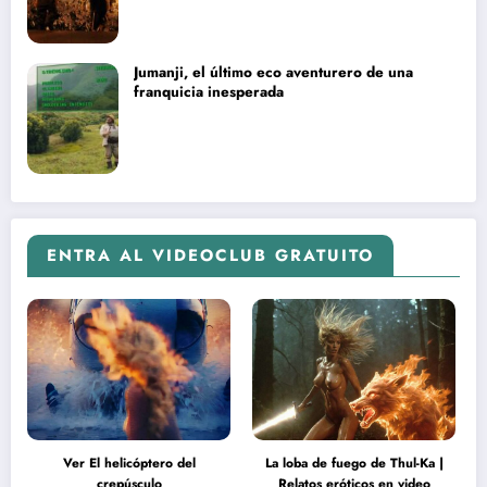
Jumanji, el último eco aventurero de una
franquicia inesperada
ENTRA AL VIDEOCLUB GRATUITO
Ver El helicóptero del
La loba de fuego de Thul-Ka |
crepúsculo
Relatos eróticos en video