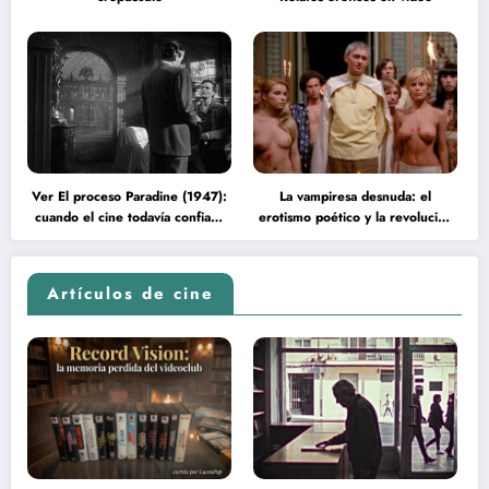
Ver El proceso Paradine (1947):
La vampiresa desnuda: el
cuando el cine todavía confiaba
erotismo poético y la revolución
en la inteligencia del espectador
psicodélica de Jean Rollin
Artículos de cine