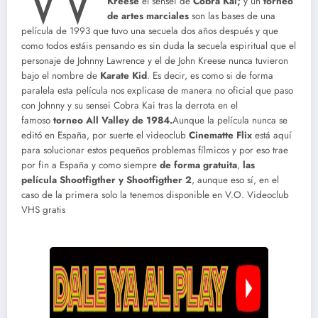
Kreese
el sensei de
Cobra Kai;
y un
torneo
de artes marciales
son las bases de una
película de 1993 que tuvo una secuela dos años después y que
como todos estáis pensando es sin duda la secuela espiritual que el
personaje de Johnny Lawrence y el de John Kreese nunca tuvieron
bajo el nombre de
Karate Kid
. Es decir, es como si de forma
paralela esta película nos explicase de manera no oficial que paso
con Johnny y su sensei Cobra Kai tras la derrota en el
famoso
torneo All Valley de 1984.
Aunque la película nunca se
editó en España, por suerte el videoclub
Cinematte Flix
está aquí
para solucionar estos pequeños problemas fílmicos y por eso trae
por fin a España y como siempre
de forma gratuita
,
las
película Shootfigther y Shootfigther 2
, aunque eso sí, en el
caso de la primera solo la tenemos disponible en V.O. Videoclub
VHS gratis