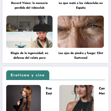
Record Vision: la memoria
Lo que mató a los videoclubs en
perdida del videoclub
España
Elogio de la ingenuidad: en
Los ojos de piedra y fuego: Clint
defensa del relato puro
Eastwood
Erotismo y cine
Francesca
Camila
Eastwood y
Mende
la
desnud
melancolía
como T
del legado
en Mast