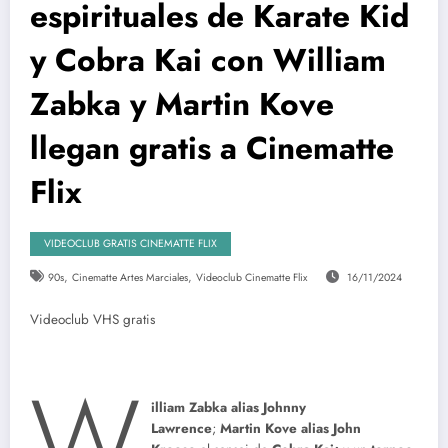
espirituales de Karate Kid
y Cobra Kai con William
Zabka y Martin Kove
llegan gratis a Cinematte
Flix
VIDEOCLUB GRATIS CINEMATTE FLIX
,
,
90s
Cinematte Artes Marciales
Videoclub Cinematte Flix
16/11/2024
Videoclub VHS gratis
W
illiam Zabka alias Johnny
Lawrence
;
Martin Kove alias John