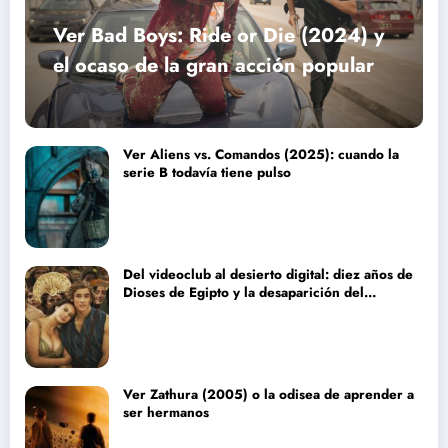
Ver Bad Boys: Ride or Die (2024) y
el ocaso de la gran acción popular
Ver Aliens vs. Comandos (2025): cuando la
serie B todavía tiene pulso
Del videoclub al desierto digital: diez años de
Dioses de Egipto y la desaparición del
blockbuster sin complejos
Ver Zathura (2005) o la odisea de aprender a
ser hermanos