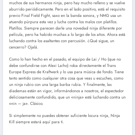
muchos de sus hermanos ninja, pero hay mucho relleno y se vuelve
aburrido periódicamente. Pero en el lado positivo, está el requisito
previo Final Field Fight, saxo en la banda sonora, y NMG usa un
atuendo púrpura esta vez y lucha contra los malos con platillos.
Platillos. Siempre parecen darle una novedad ninja diferente por
película, pero ha habido muchas a lo largo de los años. Ahora está
luchando contra los asaltantes con percusión. ¿Qué sigue, un
cencerro? Ojalá. ‎
‎Como lo han hecho en el pasado, el equipo de Lai / Ho (que no
debe confundirse con Alexi Laiho) roba directamente el Trans
Europe Express de Kraftwerk y lo usa para música de fondo. Tiene
tanto sentido como cualquier otra cosa que veas u escuches, como
un ninja rubio con una larga barba rubia. Y finalmente, las
diademas están en vigor, informándonos a nosotros, el espectador
deliciosamente confundido, que un «ninja» está luchando contra un
«nin — ja». Clásico. ‎
‎Si simplemente no puedes obtener suficiente locura ninja, Ninja
Kill siempre estará aquí para ti.‎