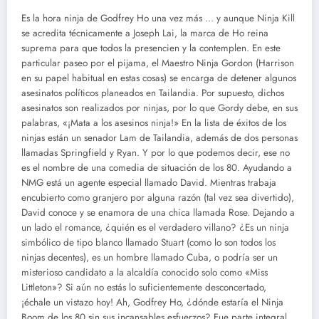
‎Es la hora ninja de Godfrey Ho una vez más … y aunque Ninja Kill
se acredita técnicamente a Joseph Lai, la marca de Ho reina
suprema para que todos la presencien y la contemplen. En este
particular paseo por el pijama, el Maestro Ninja Gordon (Harrison
en su papel habitual en estas cosas) se encarga de detener algunos
asesinatos políticos planeados en Tailandia. Por supuesto, dichos
asesinatos son realizados por ninjas, por lo que Gordy debe, en sus
palabras, «¡Mata a los asesinos ninja!» En la lista de éxitos de los
ninjas están un senador Lam de Tailandia, además de dos personas
llamadas Springfield y Ryan. Y por lo que podemos decir, ese no
es el nombre de una comedia de situación de los 80. Ayudando a
NMG está un agente especial llamado David. Mientras trabaja
encubierto como granjero por alguna razón (tal vez sea divertido),
David conoce y se enamora de una chica llamada Rose. Dejando a
un lado el romance, ¿quién es el verdadero villano? ¿Es un ninja
simbólico de tipo blanco llamado Stuart (como lo son todos los
ninjas decentes), es un hombre llamado Cuba, o podría ser un
misterioso candidato a la alcaldía conocido solo como «Miss
Littleton»? Si aún no estás lo suficientemente desconcertado,
¡échale un vistazo hoy! Ah, Godfrey Ho, ¿dónde estaría el Ninja
Boom de los 80 sin sus incansables esfuerzos? Fue parte integral