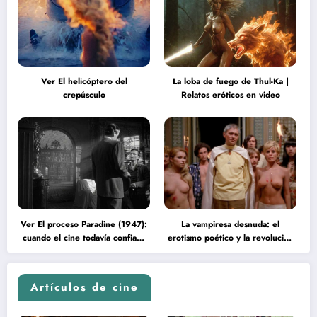
Ver El helicóptero del
La loba de fuego de Thul-Ka |
crepúsculo
Relatos eróticos en video
Ver El proceso Paradine (1947):
La vampiresa desnuda: el
cuando el cine todavía confiaba
erotismo poético y la revolución
en la inteligencia del espectador
psicodélica de Jean Rollin
Artículos de cine