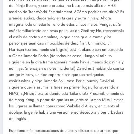
del Ninja Boom, y como prueba, no busque más allá del VHS
asesino de TransWorld Entertainment. ¿Cómo podrías resistirlo? Es
grande, audaz, descarado, en tu cara y extra ninja-y. Ahora
imagina todo un estante lleno de estos chicos malos. Venga, sí. Si
estás familiarizado con otras películas de Godfrey Ho, reconocerás
el estilo de corte y empalme, lo que hace que la trama y los
personajes sean casi imposibles de descifrar. Un minuto, un
Harrison (curiosamente sin bigote) está hablando con un parecido
a Oates llamado Pedro (de todas las cosas), luego al minuto
siguiente en la otra trama (generalmente hay al menos dos: ninja y
no ninja. Si encajan o no es incidental) David está hablando con su
amigo Mickey, un tipo supersticioso que usa «etiquetas
espirituales» y algo llamado Soul Vest. Por supuesto, David ni
siquiera quería asumir la tarea en primer lugar, lloriqueando a
NMG, «¡Ni siquiera sé dónde está Tailandia!» Presumiblemente es
de Hong Kong, a pesar de que las mujeres se llaman Miss Littleton,
los lugares se llaman cosas como Wakefield Alley y, en cuanto al
doblaje, la gente habla una versión ensordecedora y perturbadora
del inglés. ‎
‎Este tiene más persecuciones de autos y disparos de armas que