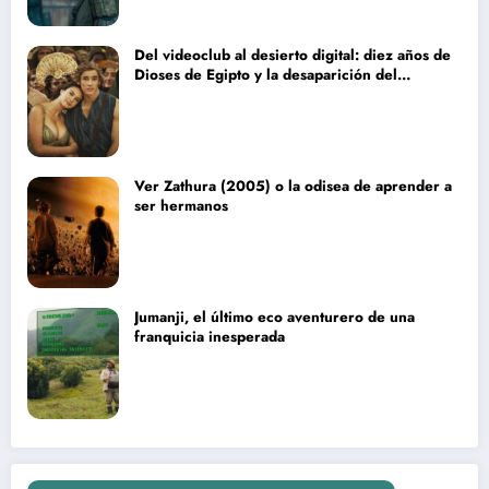
Del videoclub al desierto digital: diez años de
Dioses de Egipto y la desaparición del
blockbuster sin complejos
Ver Zathura (2005) o la odisea de aprender a
ser hermanos
Jumanji, el último eco aventurero de una
franquicia inesperada