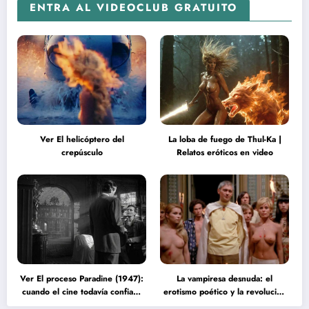
ENTRA AL VIDEOCLUB GRATUITO
Ver El helicóptero del
La loba de fuego de Thul-Ka |
crepúsculo
Relatos eróticos en video
Ver El proceso Paradine (1947):
La vampiresa desnuda: el
cuando el cine todavía confiaba
erotismo poético y la revolución
en la inteligencia del espectador
psicodélica de Jean Rollin