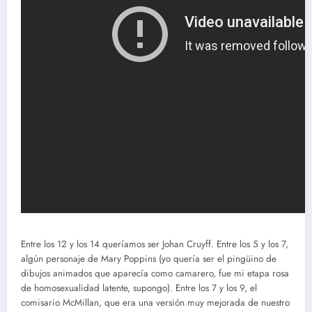
Entre los 12 y los 14 queríamos ser Johan Cruyff. Entre los 5 y los 7,
algún personaje de Mary Poppins (yo quería ser el pingüino de
dibujos animados que aparecía como camarero, fue mi etapa rosa
de homosexualidad latente, supongo). Entre los 7 y los 9, el
comisario McMillan, que era una versión muy mejorada de nuestro