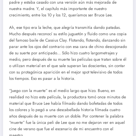
padre y estaba casado con una versión aún más mejorada de
nuestra madre. Y, el capítulo más importante de nuestro
crecimiento, entre los 10 y los 12, queríamos ser Bruce Lee.
Ah, ese tipo era la leche, que alegría transmitía dando patadas.
Mucho después reconocí su estilo juguetón y fluido como una copia
del famoso baile de Cassius Clay. Flotando, flotando, danzando sin
parar ante los ojos del contrario con esa cara de chino descojonado
de su suerte por anticipado… Sólo hizo cuatro largometrajes y
medio, pero después de su muerte las películas que tratan sobre él
o utilizan material en el que sale superan las doscientas, sin contar
con su protagónica aparición en el mejor spot televisivo de todos
los tiempos. Eso es pasar a la historia.
“Juego con la muerte” es el medio largo que hizo. Bueno, en
realidad no hizo esta película, la productora tomó once minutos de
material que Bruce Lee había filmado dando bofetadas de todos
los colores y lo pegó a una descabellada historia filmada cuatro
años después de su muerte con un doble. Por contener la palabra
“muerte” fue la única peli de Lee que no me dejaron ver en aquel
cine de verano que fue el escenario de mi encuentro con el
maestro.