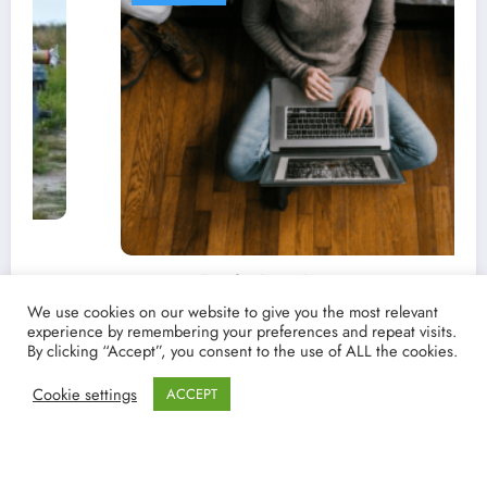
UNCA
oce las fechas de estrenos y críticas de
 películas y series favoritas con Point
We use cookies on our website to give you the most relevant
experience by remembering your preferences and repeat visits.
gazine
03/2021
lucenpop
By clicking “Accept”, you consent to the use of ALL the cookies.
Cookie settings
ACCEPT