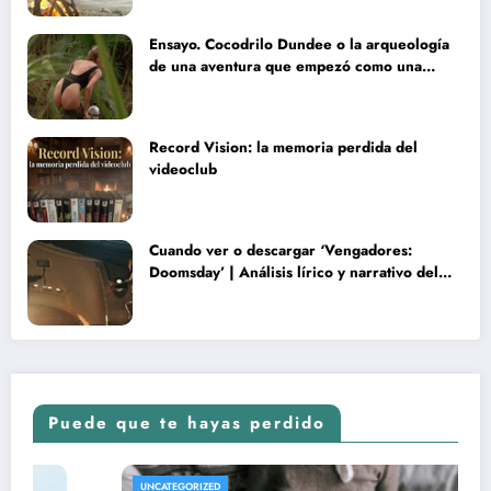
Ensayo. Cocodrilo Dundee o la arqueología
de una aventura que empezó como una
rareza y terminó convertida en reliquia
Record Vision: la memoria perdida del
videoclub
Cuando ver o descargar ‘Vengadores:
Doomsday’ | Análisis lírico y narrativo del
nuevo Vengadores: Doomsday
Puede que te hayas perdido
CATEGORIZED
REVIS