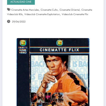
ACTUALIDAD CINE
,
,
,
Cinematte Artes Marciales
Cinematte Culto
Cinematte Oriental
Cinematte
,
,
Videoclub 80s
Videoclub Cinematte Exploitation
Videoclub Cinematte Flix
29/04/2022