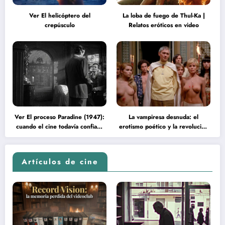
Ver El helicóptero del
La loba de fuego de Thul-Ka |
crepúsculo
Relatos eróticos en video
Ver El proceso Paradine (1947):
La vampiresa desnuda: el
cuando el cine todavía confiaba
erotismo poético y la revolución
en la inteligencia del espectador
psicodélica de Jean Rollin
Artículos de cine