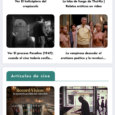
Ver El helicóptero del
La loba de fuego de Thul-Ka |
crepúsculo
Relatos eróticos en video
Ver El proceso Paradine (1947):
La vampiresa desnuda: el
cuando el cine todavía confiaba
erotismo poético y la revolución
en la inteligencia del espectador
psicodélica de Jean Rollin
Artículos de cine