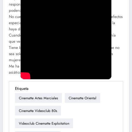
responsables de la película ofrecer una trama de acción con
poderosas y ruidosas secuencias de acción.
No cuenta con grandes interpretaciones y tampoco grandes efectos
especiales, pero tiene ese toque desenfadado que hace que la
haya disfrutado y pueda recomendarla.
Cuando supe de la existencia de esta película, pensé que tenía
que verla fuera como fuera y no me arrepiento para nada.
Tiene buenas secuencias de combate y deja espacio para que no
sea solo una batalla de hombres, dejando protagonismo a las
mujeres.
Me ha resultado una agradable sorpresa del cine de acción
asiático, la recomiendo si tienes ganas de ruido y acción.
Etiqueta
Cinematte Artes Marciales
Cinematte Oriental
Cinematte Videoclub 80s
Videoclub Cinematte Exploitation