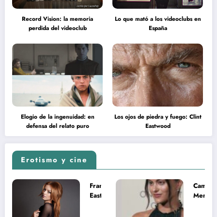
Record Vision: la memoria
Lo que mató a los videoclubs en
perdida del videoclub
España
Elogio de la ingenuidad: en
Los ojos de piedra y fuego: Clint
defensa del relato puro
Eastwood
Erotismo y cine
Francesca
Camila
Eastwood y
Mende
la
desnud
melancolía
como T