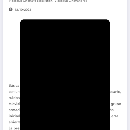
,
Videoclub Cinematte Exploitation
Videoclub Cinematte Flix
12/10/2023
Básica, sencilla, floja, limitada, directa, violenta, explosiva,
contundente, discreta, chapucera, incómoda, divertida, interesante,
ruidosa y contundente producción de acción de claro corte
televisivo en la que las autoridades deciden hacer uso de un grupo
armado especial para hacer frente a la batalla que la mafia ha
iniciado al eliminar a diversos policías, dando paso a una guerra
abierta de ajustes de cuentas.
La premisa inicial es básica y sencilla, permitiendo a los