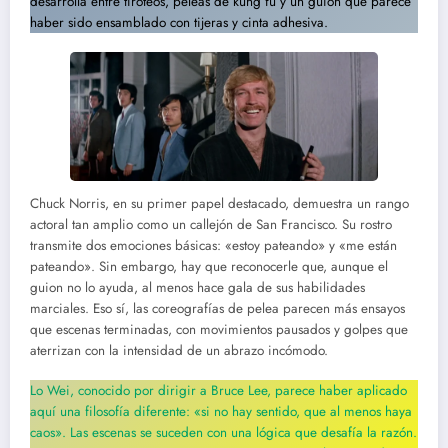
desarrolla entre tiroteos, peleas de kung fu y un guion que parece
haber sido ensamblado con tijeras y cinta adhesiva.
Chuck Norris, en su primer papel destacado, demuestra un rango
actoral tan amplio como un callejón de San Francisco. Su rostro
transmite dos emociones básicas: «estoy pateando» y «me están
pateando». Sin embargo, hay que reconocerle que, aunque el
guion no lo ayuda, al menos hace gala de sus habilidades
marciales. Eso sí, las coreografías de pelea parecen más ensayos
que escenas terminadas, con movimientos pausados y golpes que
aterrizan con la intensidad de un abrazo incómodo.
Lo Wei, conocido por dirigir a Bruce Lee, parece haber aplicado
aquí una filosofía diferente: «si no hay sentido, que al menos haya
caos». Las escenas se suceden con una lógica que desafía la razón.