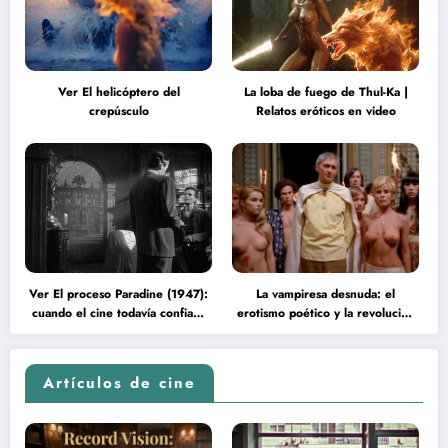
Ver El helicóptero del
La loba de fuego de Thul-Ka |
crepúsculo
Relatos eróticos en video
Ver El proceso Paradine (1947):
La vampiresa desnuda: el
cuando el cine todavía confiaba
erotismo poético y la revolución
en la inteligencia del espectador
psicodélica de Jean Rollin
Artículos de cine