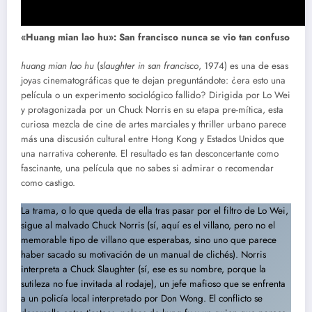
«Huang mian lao hu»: San francisco nunca se vio tan confuso
huang mian lao hu
(
slaughter in san francisco
, 1974) es una de esas
joyas cinematográficas que te dejan preguntándote: ¿era esto una
película o un experimento sociológico fallido? Dirigida por Lo Wei
y protagonizada por un Chuck Norris en su etapa pre-mítica, esta
curiosa mezcla de cine de artes marciales y thriller urbano parece
más una discusión cultural entre Hong Kong y Estados Unidos que
una narrativa coherente. El resultado es tan desconcertante como
fascinante, una película que no sabes si admirar o recomendar
como castigo.
La trama, o lo que queda de ella tras pasar por el filtro de Lo Wei,
sigue al malvado Chuck Norris (sí, aquí es el villano, pero no el
memorable tipo de villano que esperabas, sino uno que parece
haber sacado su motivación de un manual de clichés). Norris
interpreta a Chuck Slaughter (sí, ese es su nombre, porque la
sutileza no fue invitada al rodaje), un jefe mafioso que se enfrenta
a un policía local interpretado por Don Wong. El conflicto se