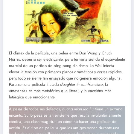
El clímax de la película, una pelea entre Don Wong y Chuck
Norris, debería ser electrizante, pero termina siendo el equivalente
marcial de un partido de ping-pong sin ritmo. Lo Wei intenta
elevar la tensión con primeros planos dramáticos y cortes rápidos,
pero todo se siente tan ensayado que no genera emoción alguna.
Para ser una película titulada
slaughter in san francisco
, la
«matanza» es más metafórica que literal, y la «acción» más
letárgica que emocionante.
A pesar de todos sus defectos,
huang mian lao hu
tiene un extraño
encanto. Su torpeza es tan evidente que resulta involuntariamente
cómica, una clase magistral en cómo no hacer una película de
acción. Es el tipo de película que los amigos ponen durante una