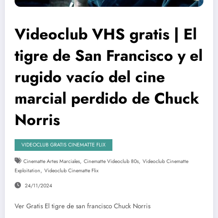
Videoclub VHS gratis | El
tigre de San Francisco y el
rugido vacío del cine
marcial perdido de Chuck
Norris
VIDEOCLUB GRATIS CINEMATTE FLIX
,
,
Cinematte Artes Marciales
Cinematte Videoclub 80s
Videoclub Cinematte
,
Exploitation
Videoclub Cinematte Flix
24/11/2024
Ver Gratis El tigre de san francisco Chuck Norris