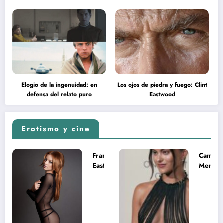
Elogio de la ingenuidad: en
Los ojos de piedra y fuego: Clint
defensa del relato puro
Eastwood
Erotismo y cine
Francesca
Camila
Eastwood y
Mende
la
desnud
melancolía
como T
del legado
en Mast
imposible
del Uni