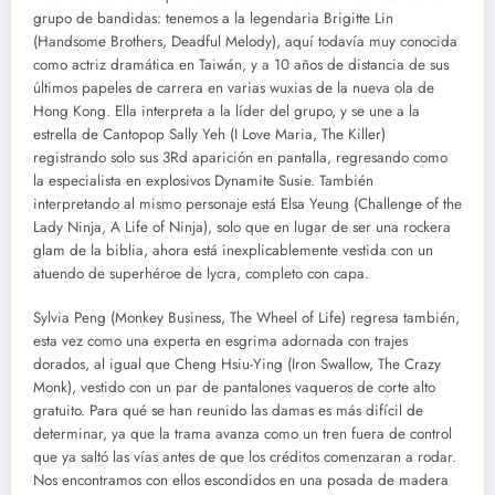
grupo de bandidas: tenemos a la legendaria Brigitte Lin
(Handsome Brothers, Deadful Melody), aquí todavía muy conocida
como actriz dramática en Taiwán, y a 10 años de distancia de sus
últimos papeles de carrera en varias wuxias de la nueva ola de
Hong Kong. Ella interpreta a la líder del grupo, y se une a la
estrella de Cantopop Sally Yeh (I Love Maria, The Killer)
registrando solo sus 3Rd aparición en pantalla, regresando como
la especialista en explosivos Dynamite Susie. También
interpretando al mismo personaje está Elsa Yeung (Challenge of the
Lady Ninja, A Life of Ninja), solo que en lugar de ser una rockera
glam de la biblia, ahora está inexplicablemente vestida con un
atuendo de superhéroe de lycra, completo con capa.
Sylvia Peng (Monkey Business, The Wheel of Life) regresa también,
esta vez como una experta en esgrima adornada con trajes
dorados, al igual que Cheng Hsiu-Ying (Iron Swallow, The Crazy
Monk), vestido con un par de pantalones vaqueros de corte alto
gratuito. Para qué se han reunido las damas es más difícil de
determinar, ya que la trama avanza como un tren fuera de control
que ya saltó las vías antes de que los créditos comenzaran a rodar.
Nos encontramos con ellos escondidos en una posada de madera