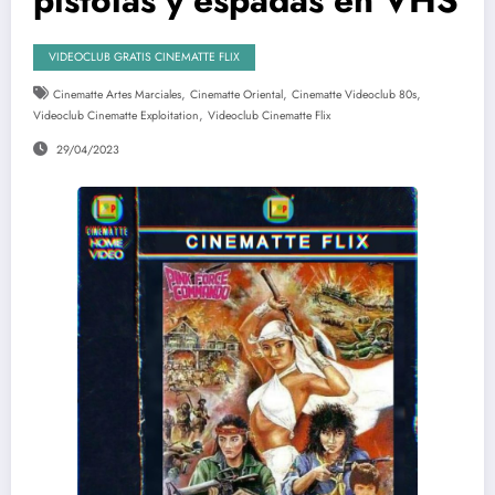
VIDEOCLUB GRATIS CINEMATTE FLIX
,
,
,
Cinematte Artes Marciales
Cinematte Oriental
Cinematte Videoclub 80s
,
Videoclub Cinematte Exploitation
Videoclub Cinematte Flix
29/04/2023