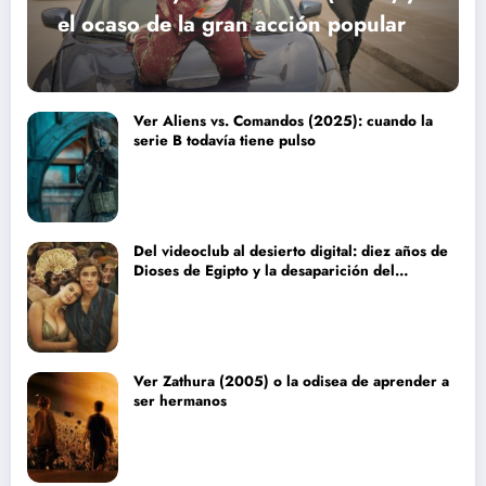
el ocaso de la gran acción popular
Ver Aliens vs. Comandos (2025): cuando la
serie B todavía tiene pulso
Del videoclub al desierto digital: diez años de
Dioses de Egipto y la desaparición del
blockbuster sin complejos
Ver Zathura (2005) o la odisea de aprender a
ser hermanos