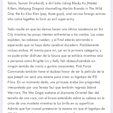
Talons, Taoism Drunkard), a dirt bike riding Blacky Ko (Master
Killers, Mahjong Dragon) channelling Marlon Brando in The Wild
One, the Ku Klux Klan (yep, those guys), and various foreign armies
who come together to form an evil super-army.
Todo resulta en que las damas hacen una última resistencia en Sin
City mientras las pocas intentan enfrentarse a los cientos. Las cosas
explotan, las cabezas ruedan, y al final estarás sonriendo o
esperando que no haya daño cerebral duradero. Posiblemente
incluso ambos. Al menos para mí, caí en la primera categoría, y
no pude evitar disfrutar de la locura que se exhibía mientras veía
a personas como Brigitte Lin y Sally Yeh obstaculizándola sin
ningún sentido de ironía o guiños conscientes. Pink Force
Commando también tiene el dudoso honor de ser la película de la
que Joseph Lai sacó una escena para crear su logotipo de IFD
Films. En un momento dado, una princesa árabe (no preguntes)
interpretada por una Teresa Tsui que también regresa (Island
Warriors, The War Dogs) sostiene el diamante Oriental Star del
tamaño de una roca, con el brazo extendido sobre su cabeza en la
cima de una montaña mientras la luz brilla en su superficie.
Admito que fue inusual presenciar la escena sin que el logotipo de