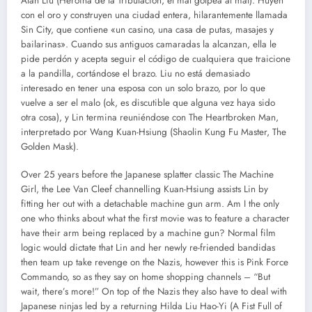
Alan Liu (Heroína de la Tribulación, el mal golpea al mal). Huyen
con el oro y construyen una ciudad entera, hilarantemente llamada
Sin City, que contiene «un casino, una casa de putas, masajes y
bailarinas». Cuando sus antiguos camaradas la alcanzan, ella le
pide perdón y acepta seguir el código de cualquiera que traicione
a la pandilla, cortándose el brazo. Liu no está demasiado
interesado en tener una esposa con un solo brazo, por lo que
vuelve a ser el malo (ok, es discutible que alguna vez haya sido
otra cosa), y Lin termina reuniéndose con The Heartbroken Man,
interpretado por Wang Kuan-Hsiung (Shaolin Kung Fu Master, The
Golden Mask).
Over 25 years before the Japanese splatter classic The Machine
Girl, the Lee Van Cleef channelling Kuan-Hsiung assists Lin by
fitting her out with a detachable machine gun arm. Am I the only
one who thinks about what the first movie was to feature a character
have their arm being replaced by a machine gun? Normal film
logic would dictate that Lin and her newly re-friended bandidas
then team up take revenge on the Nazis, however this is Pink Force
Commando, so as they say on home shopping channels – “But
wait, there’s more!” On top of the Nazis they also have to deal with
Japanese ninjas led by a returning Hilda Liu Hao-Yi (A Fist Full of