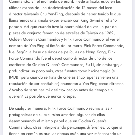
Commando. En el momento de escribir este artículo, estoy en las
últimas etapas de una desintoxicación de 12 meses del loco
director taiwanés Chu Yen-Ping, después de haber tenido lo que
llamaremos una «mala experiencia» con King Swindler el año
pasado. Así que cuando tuve la oportunidad de ver un par de
piezas de conjunto femenino de estrellas de Taiwán de 1982,
Golden Queen’s Commandos y Pink Force Commando, al ver el
nombre de Yen-Ping al timón del primero, Pink Force Commando,
fue. Según la base de datos de películas de Hong Kong, Pink
Force Commando fue el debut como director de uno de los
escritores de Golden Queen’s Commandos, Fu Li, sin embargo, al
profundizar un poco más, otras fuentes como hkcinemagic (e
IMDB, pero cuando se trata de cine asiático, apenas tienen una
reputación de ser confiables) enumeran a Yen-Ping como director.
¿Acabo de terminar mi desintoxicación antes de tiempo sin
querer? Es posible que nunca lo sepa.
De cualquier manera, Pink Force Commando reunió a las 7
protagonistas de su excursión anterior, algunas de ellas
desempeñando el mismo papel que en Golden Queen’s
Commandos, otras interpretando personajes diferentes. Lo que sí
tienen en común es que las damas están una vez más tocando un