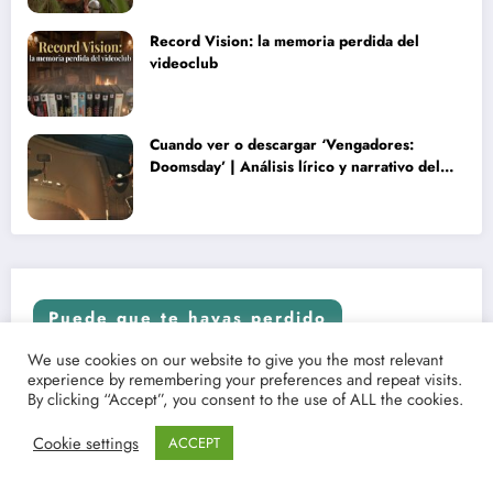
Record Vision: la memoria perdida del
videoclub
Cuando ver o descargar ‘Vengadores:
Doomsday’ | Análisis lírico y narrativo del
nuevo Vengadores: Doomsday
Puede que te hayas perdido
We use cookies on our website to give you the most relevant
experience by remembering your preferences and repeat visits.
IMÁGENES, TRÁILERS, ARTÍCULOS Y CRÍTICAS
UNCATEGORIZED
By clicking “Accept”, you consent to the use of ALL the cookies.
Cookie settings
ACCEPT