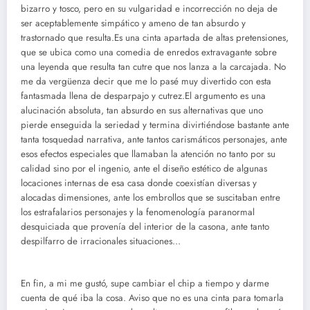
bizarro y tosco, pero en su vulgaridad e incorrección no deja de
ser aceptablemente simpático y ameno de tan absurdo y
trastornado que resulta.Es una cinta apartada de altas pretensiones,
que se ubica como una comedia de enredos extravagante sobre
una leyenda que resulta tan cutre que nos lanza a la carcajada. No
me da vergüenza decir que me lo pasé muy divertido con esta
fantasmada llena de desparpajo y cutrez.El argumento es una
alucinación absoluta, tan absurdo en sus alternativas que uno
pierde enseguida la seriedad y termina divirtiéndose bastante ante
tanta tosquedad narrativa, ante tantos carismáticos personajes, ante
esos efectos especiales que llamaban la atención no tanto por su
calidad sino por el ingenio, ante el diseño estético de algunas
locaciones internas de esa casa donde coexistían diversas y
alocadas dimensiones, ante los embrollos que se suscitaban entre
los estrafalarios personajes y la fenomenología paranormal
desquiciada que provenía del interior de la casona, ante tanto
despilfarro de irracionales situaciones…
En fin, a mi me gustó, supe cambiar el chip a tiempo y darme
cuenta de qué iba la cosa. Aviso que no es una cinta para tomarla