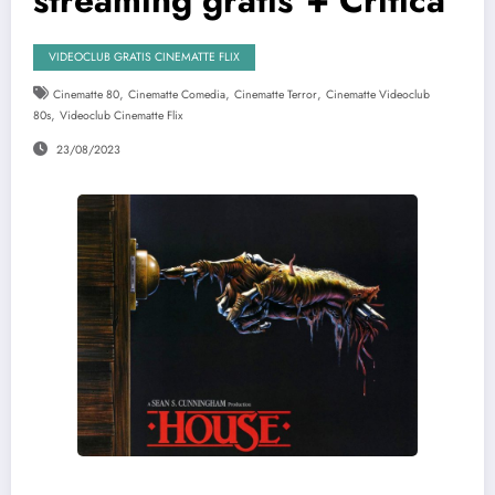
VIDEOCLUB GRATIS CINEMATTE FLIX
,
,
,
Cinematte 80
Cinematte Comedia
Cinematte Terror
Cinematte Videoclub
,
80s
Videoclub Cinematte Flix
23/08/2023