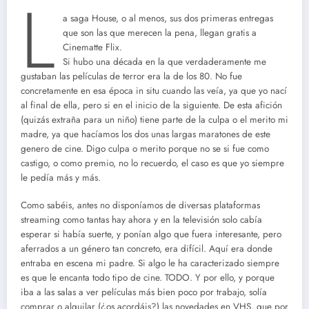
L
a saga House, o al menos, sus dos primeras entregas
que son las que merecen la pena, llegan gratis a
Cinematte Flix.
Si hubo una década en la que verdaderamente me
gustaban las películas de terror era la de los 80. No fue
concretamente en esa época in situ cuando las veía, ya que yo nací
al final de ella, pero si en el inicio de la siguiente. De esta afición
(quizás extraña para un niño) tiene parte de la culpa o el merito mi
madre, ya que hacíamos los dos unas largas maratones de este
genero de cine. Digo culpa o merito porque no se si fue como
castigo, o como premio, no lo recuerdo, el caso es que yo siempre
le pedía más y más.
Como sabéis, antes no disponíamos de diversas plataformas
streaming como tantas hay ahora y en la televisión solo cabía
esperar si había suerte, y ponían algo que fuera interesante, pero
aferrados a un género tan concreto, era difícil. Aquí era donde
entraba en escena mi padre. Si algo le ha caracterizado siempre
es que le encanta todo tipo de cine. TODO. Y por ello, y porque
iba a las salas a ver películas más bien poco por trabajo, solía
comprar o alquilar (¿os acordáis?) las novedades en VHS, que por