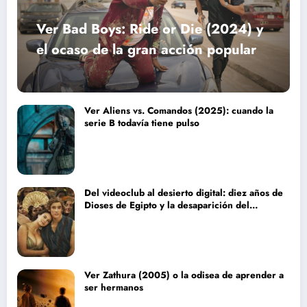
Ver Bad Boys: Ride or Die (2024) y
el ocaso de la gran acción popular
Ver Aliens vs. Comandos (2025): cuando la
serie B todavía tiene pulso
Del videoclub al desierto digital: diez años de
Dioses de Egipto y la desaparición del
blockbuster sin complejos
Ver Zathura (2005) o la odisea de aprender a
ser hermanos