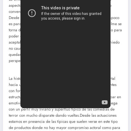
aspectos surrealistas que la distinguen de cualquier producto
convencional sobre casas encantadas.
Desde ese aspecto puede que la cinta sea original (pero tampoco
es para exagerar su inventiva) aunque lamentablemente el filme se
torna demasiado delirante y vulgar en su texto narrativo como para
poder decir que la opción es de calidad.En sí es una cinta
aceptable, aprobada con un justo 5 ya que entretiene pero miedo
no causa nunca. Y si la analizamos desde su comicidad me
quedan muchas dudas de que pudiera ser sólida desde esa
perspectiva también.
La historia pasa por una casa encantada, una especie de portal
hacia una dimensión desconocida donde habitan extraños entes
con forma de monstruos.No hay suficiente desarrollo ni una
estructura narrativa lo suficientemente fuerte como para atrapar en
emotividad, sino que por el contrario el argumento se despliega
con un perfil muy liviano y superfluo típico de las comedias de
terror con mucho disparate dando vueltas.Desde las actuaciones
estamos en presencia de las típicas que suelen verse en este tipo
de productos donde no hay mayor compromiso actoral como para