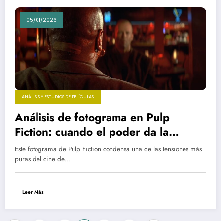
05/01/2026
ANÁLISIS Y ESTUDIOS DE PELÍCULAS
Análisis de fotograma en Pulp
Fiction: cuando el poder da la
espalda y la traición espera al fondo
Este fotograma de Pulp Fiction condensa una de las tensiones más
puras del cine de…
Leer Más