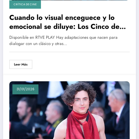
CRÍTICA DE CINE
Cuando lo visual enceguece y lo
emocional se diluye: Los Cinco de
Nicolas Winding Refn
Disponible en RTVE PLAY Hay adaptaciones que nacen para
dialogar con un clásico y otras…
Leer Más
31/01/2026