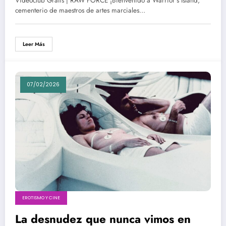
Videoclub Gratis | RAW FORCE ¡Bienvenido a Warrior's Island,
CinematteFlix
cementerio de maestros de artes marciales…
Leer Más
07/02/2026
EROTISMO Y CINE
La desnudez que nunca vimos en