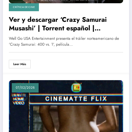
CRÍTICA DE CINE
Ver y descargar ‘Crazy Samurai
Musashi’ | Torrent español |
CRÍTICA | 400 vs. 1 en un plano
Well Go USA Entertainment presenta el tráiler norteamericano de
secuencia de 77 min.
'Crazy Samurai: 400 vs. 1', película…
Leer Más
07/02/2026