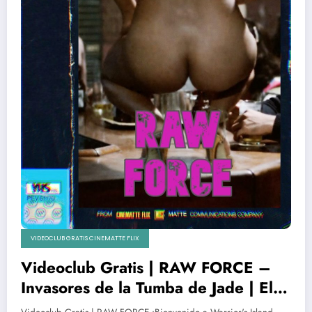
VIDEOCLUB GRATIS CINEMATTE FLIX
Videoclub Gratis | RAW FORCE –
Invasores de la Tumba de Jade | El
gran film de culto por fin en