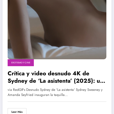
EROTISMO Y CINE
Crítica y video desnudo 4K de
Sydney de ‘La asistenta’ (2025): un
thriller eficaz atrapado en una
via RedGIFs Desnudo Sydney de 'La asistenta' Sydney Sweeney y
imagen sin sombra
Amanda Seyfried inauguran la taquilla…
Leer Más