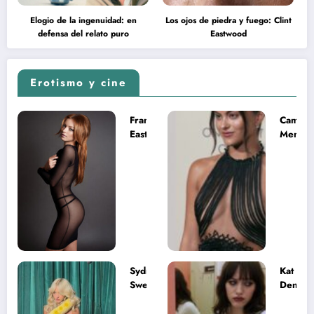
Elogio de la ingenuidad: en
Los ojos de piedra y fuego: Clint
defensa del relato puro
Eastwood
Erotismo y cine
Francesca
Camila
Eastwood y
Mende
la
desnud
melancolía
como T
del legado
en Mast
imposible
del Uni
Sydney
Kat
Sweeney
Dennin
desnuda el
la muje
lado más
apareci