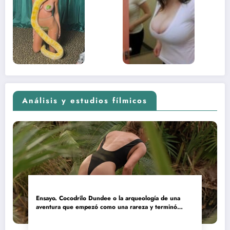
sexual del
donde 
contenido
estaba
adolescente
(Euphoria,
2026)
Análisis y estudios fílmicos
Ensayo. Cocodrilo Dundee o la arqueología de una
aventura que empezó como una rareza y terminó
convertida en reliquia