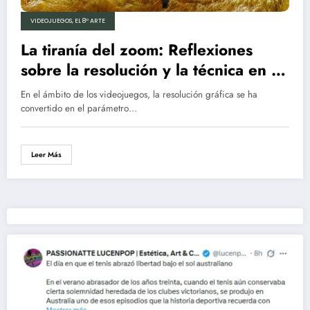
VIDEOJUEGOS, EL 8º ARTE
La tiranía del zoom: Reflexiones
sobre la resolución y la técnica en la
comparativa de The Last of Us Part II
En el ámbito de los videojuegos, la resolución gráfica se ha
entre PlayStation 5 y PlayStation 5
convertido en el parámetro…
Pro, según Digital Foundry
Leer Más