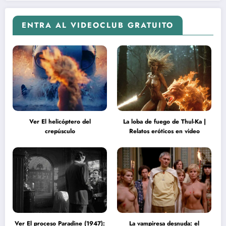
ENTRA AL VIDEOCLUB GRATUITO
Ver El helicóptero del
La loba de fuego de Thul-Ka |
crepúsculo
Relatos eróticos en video
Ver El proceso Paradine (1947):
La vampiresa desnuda: el