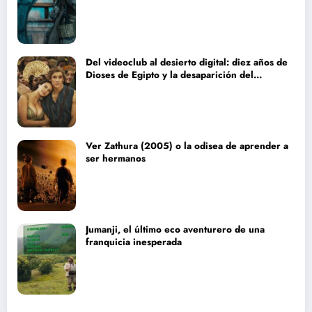
Del videoclub al desierto digital: diez años de
Dioses de Egipto y la desaparición del
blockbuster sin complejos
Ver Zathura (2005) o la odisea de aprender a
ser hermanos
Jumanji, el último eco aventurero de una
franquicia inesperada