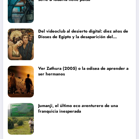
Del videoclub al desierto digital: diez años de
Dioses de Egipto y la desaparición del
blockbuster sin complejos
Ver Zathura (2005) o la odisea de aprender a
ser hermanos
Jumanji, el último eco aventurero de una
franquicia inesperada