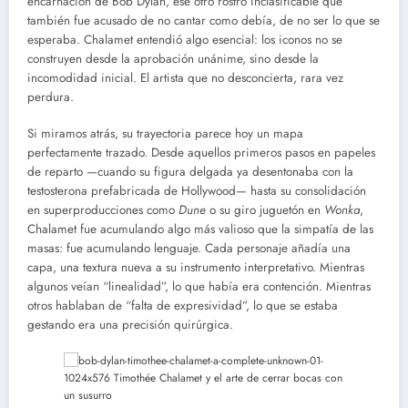
encarnación de Bob Dylan, ese otro rostro inclasificable que
también fue acusado de no cantar como debía, de no ser lo que se
esperaba. Chalamet entendió algo esencial: los iconos no se
construyen desde la aprobación unánime, sino desde la
incomodidad inicial. El artista que no desconcierta, rara vez
perdura.
Si miramos atrás, su trayectoria parece hoy un mapa
perfectamente trazado. Desde aquellos primeros pasos en papeles
de reparto —cuando su figura delgada ya desentonaba con la
testosterona prefabricada de Hollywood— hasta su consolidación
en superproducciones como
Dune
o su giro juguetón en
Wonka
,
Chalamet fue acumulando algo más valioso que la simpatía de las
masas: fue acumulando lenguaje. Cada personaje añadía una
capa, una textura nueva a su instrumento interpretativo. Mientras
algunos veían “linealidad”, lo que había era contención. Mientras
otros hablaban de “falta de expresividad”, lo que se estaba
gestando era una precisión quirúrgica.