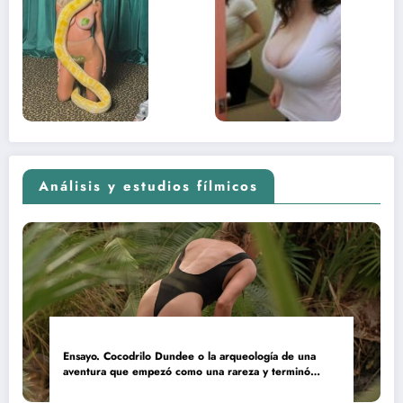
lado más
apareci
sexual del
donde 
contenido
estaba
adolescente
(Euphoria,
2026)
Análisis y estudios fílmicos
Ensayo. Cocodrilo Dundee o la arqueología de una
aventura que empezó como una rareza y terminó
convertida en reliquia