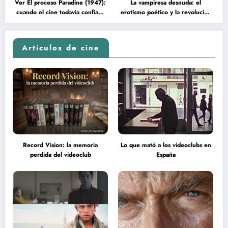
Ver El proceso Paradine (1947):
La vampiresa desnuda: el
cuando el cine todavía confiaba
erotismo poético y la revolución
en la inteligencia del espectador
psicodélica de Jean Rollin
Artículos de cine
Record Vision: la memoria
Lo que mató a los videoclubs en
perdida del videoclub
España