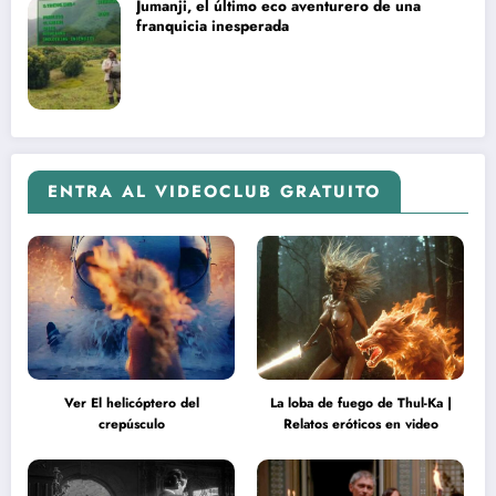
Jumanji, el último eco aventurero de una
franquicia inesperada
ENTRA AL VIDEOCLUB GRATUITO
Ver El helicóptero del
La loba de fuego de Thul-Ka |
crepúsculo
Relatos eróticos en video