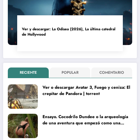
Ver y descargar: La Odisea (2026), La última catedral
de Hollywood
RECIENTE
POPULAR
COMENTARIO
Ver o descargar Avatar 3, Fuego y ceniza: El
crepitar de Pandora | torrent
Ensayo. Cocodrilo Dundee o la arqueología
de una aventura que empezó como una
rareza y terminó convertida en reliquia