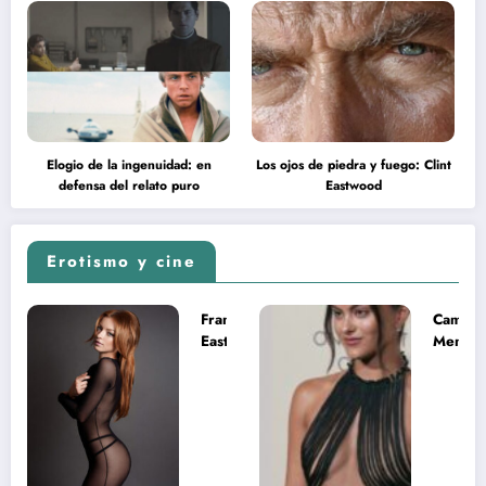
Elogio de la ingenuidad: en
Los ojos de piedra y fuego: Clint
defensa del relato puro
Eastwood
Erotismo y cine
Francesca
Camila
Eastwood y
Mende
la
desnud
melancolía
como T
del legado
en Mast
imposible
del Uni