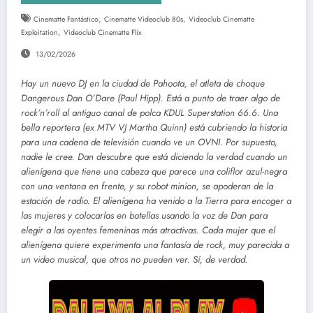
,
,
Cinematte Fantástico
Cinematte Videoclub 80s
Videoclub Cinematte
,
Exploitation
Videoclub Cinematte Flix
13/02/2026
Hay un nuevo DJ en la ciudad de Pahoota, el atleta de choque
Dangerous Dan O’Dare (Paul Hipp). Está a punto de traer algo de
rock’n’roll al antiguo canal de polca KDUL Superstation 66.6. Una
bella reportera (ex MTV VJ Martha Quinn) está cubriendo la historia
para una cadena de televisión cuando ve un OVNI. Por supuesto,
nadie le cree. Dan descubre que está diciendo la verdad cuando un
alienígena que tiene una cabeza que parece una coliflor azul-negra
con una ventana en frente, y su robot minion, se apoderan de la
estación de radio. El alienígena ha venido a la Tierra para encoger a
las mujeres y colocarlas en botellas usando la voz de Dan para
elegir a las oyentes femeninas más atractivas. Cada mujer que el
alienígena quiere experimenta una fantasía de rock, muy parecida a
un video musical, que otros no pueden ver. Sí, de verdad.