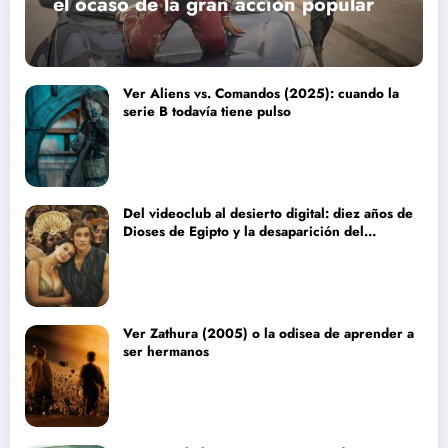
el ocaso de la gran acción popular
Ver Aliens vs. Comandos (2025): cuando la
serie B todavía tiene pulso
Del videoclub al desierto digital: diez años de
Dioses de Egipto y la desaparición del
blockbuster sin complejos
Ver Zathura (2005) o la odisea de aprender a
ser hermanos