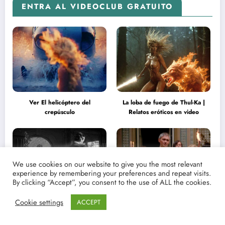
ENTRA AL VIDEOCLUB GRATUITO
Ver El helicóptero del
La loba de fuego de Thul-Ka |
crepúsculo
Relatos eróticos en video
We use cookies on our website to give you the most relevant
experience by remembering your preferences and repeat visits.
By clicking “Accept”, you consent to the use of ALL the cookies.
Cookie settings
ACCEPT
Ver El proceso Paradine (1947):
La vampiresa desnuda: el
cuando el cine todavía confiaba
erotismo poético y la revolución
en la inteligencia del espectador
psicodélica de Jean Rollin