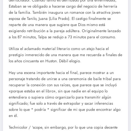
derrochador. Cuando Tanilo es derribado por una enfermedad,
Estaban se ve obligado a hacerse cargo del negocio de herrería
de la familia. También inaugura un romance con la atractiva joven
esposa de Tanilo, Juana (Lilia Prado). El castigo finalmente se
reparte de una manera que sugiere que Dios mismo está
exigiendo retribución a la pareja adúltera. Originalmente lanzado
a los 87 minutos, Talpa se redujo a 73 minutos para el consumo.
Utiliza el aclamado material literario como un atajo hacia el
prestigio inmerecido de una manera que me recuerda a finales de
los años cincuenta en Huston. Débil elogio.
Hay una escena importante hacia el final, parece mostrar a un
personaje tratando de unirse a una ceremonia de baile tribal para
recuperar la conexión con sus raíces, que parece que se incluyó
«porque estaba en el libro», sin que nadie en el equipo lo
entendiera o supiera cómo organizarlo para transmitir algún
significado; fue solo a través de extrapolar y sacar inferencias
sobre lo que * podría * significar de mi que pude encontrar algo
en él.
Technicolor / ‘scope, sin embargo, por lo que una copia decente