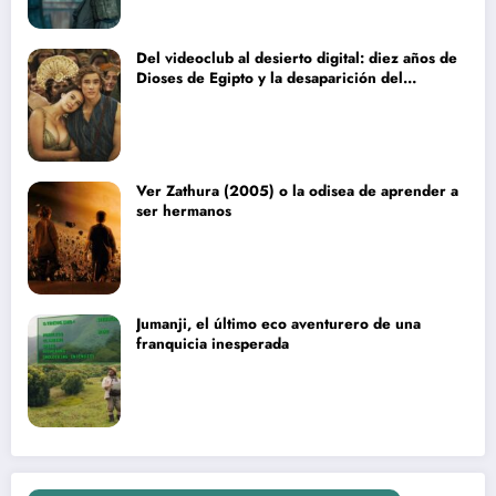
Del videoclub al desierto digital: diez años de
Dioses de Egipto y la desaparición del
blockbuster sin complejos
Ver Zathura (2005) o la odisea de aprender a
ser hermanos
Jumanji, el último eco aventurero de una
franquicia inesperada