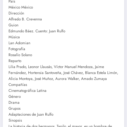
País
México México
Dirección
Alfredo B. Crevenna
Guion
Edmundo Báez. Cuento: Juan Rulfo
Música
Lan Adomian
Fotografía
Rosalío Solano
Reparto
Lilia Prado, Leonor Llausás, Víctor Manuel Mendoza, Jaime
Fernández, Hortensia Santoveña, José Chávez, Blanca Estela Limón,
Alicia Montoya, José Muñoz, Aurora Walker, Amado Zumaya
Compañías
Cinematográfica Latina
Género
Drama
Grupos
Adaptaciones de Juan Rulfo
Sinopsis
La historia de dos hermanos. Tanilo, el mayor, es un hombre de