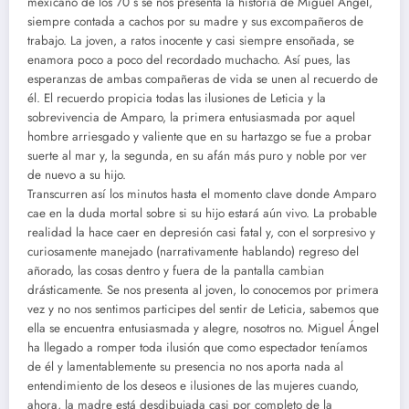
mexicano de los 70´s se nos presenta la historia de Miguel Ángel,
siempre contada a cachos por su madre y sus excompañeros de
trabajo. La joven, a ratos inocente y casi siempre ensoñada, se
enamora poco a poco del recordado muchacho. Así pues, las
esperanzas de ambas compañeras de vida se unen al recuerdo de
él. El recuerdo propicia todas las ilusiones de Leticia y la
sobrevivencia de Amparo, la primera entusiasmada por aquel
hombre arriesgado y valiente que en su hartazgo se fue a probar
suerte al mar y, la segunda, en su afán más puro y noble por ver
de nuevo a su hijo.
Transcurren así los minutos hasta el momento clave donde Amparo
cae en la duda mortal sobre si su hijo estará aún vivo. La probable
realidad la hace caer en depresión casi fatal y, con el sorpresivo y
curiosamente manejado (narrativamente hablando) regreso del
añorado, las cosas dentro y fuera de la pantalla cambian
drásticamente. Se nos presenta al joven, lo conocemos por primera
vez y no nos sentimos participes del sentir de Leticia, sabemos que
ella se encuentra entusiasmada y alegre, nosotros no. Miguel Ángel
ha llegado a romper toda ilusión que como espectador teníamos
de él y lamentablemente su presencia no nos aporta nada al
entendimiento de los deseos e ilusiones de las mujeres cuando,
ahora, la madre está desdibujada casi por completo de la