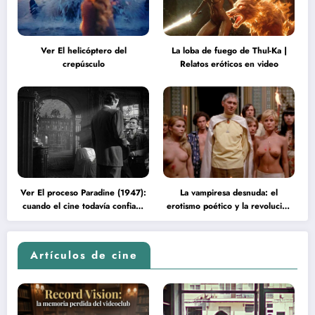
Ver El helicóptero del
La loba de fuego de Thul-Ka |
crepúsculo
Relatos eróticos en video
Ver El proceso Paradine (1947):
La vampiresa desnuda: el
cuando el cine todavía confiaba
erotismo poético y la revolución
en la inteligencia del espectador
psicodélica de Jean Rollin
Artículos de cine