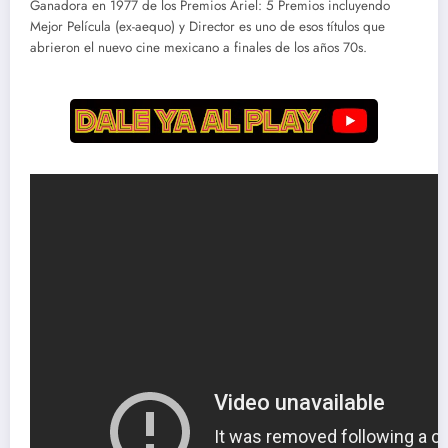
Ganadora en 1977 de los Premios Ariel: 5 Premios incluyendo
Mejor Película (ex-aequo) y Director es uno de esos títulos que
abrieron el nuevo cine mexicano a finales de los años 70s.