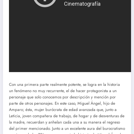
Con una primera parte realmente potente, se logra en la historia
un fenómeno no muy recurrente, el de hacer protagonista a un
personaje que solo conocemos por descripción y mención por
parte de otros personajes. En este caso, Miguel Ángel, hijo de
Amparo; ésta, mujer burócrata de edad avanzada que, junto a
Leticia, joven compañera de trabajo, de hogar y de desventuras de
la madre, recuerdan y anhelan cada una a su manera el regreso
del primer mencionado. Junto a un excelente aura del burocratismo