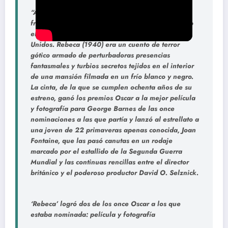
“Anoche soñé que volvía a Manderley…” con esta
frase tan evocadora arrancaba la cinta que supuso
el debut triunfal de Alfred Hitchcock en Estados
Unidos. Rebeca (1940) era un cuento de terror
gótico armado de perturbadoras presencias
fantasmales y turbios secretos tejidos en el interior
de una mansión filmada en un frío blanco y negro.
La cinta, de la que se cumplen ochenta años de su
estreno, ganó los premios Oscar a la mejor película
y fotografía para George Barnes de las once
nominaciones a las que partía y lanzó al estrellato a
una joven de 22 primaveras apenas conocida, Joan
Fontaine, que las pasó canutas en un rodaje
marcado por el estallido de la Segunda Guerra
Mundial y las continuas rencillas entre el director
británico y el poderoso productor David O. Selznick.
‘Rebeca’ logró dos de los once Oscar a los que
estaba nominada: película y fotografía