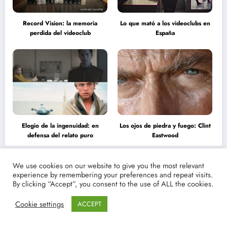
Record Vision: la memoria
Lo que mató a los videoclubs en
perdida del videoclub
España
Elogio de la ingenuidad: en
Los ojos de piedra y fuego: Clint
defensa del relato puro
Eastwood
We use cookies on our website to give you the most relevant
Erotismo y cine
experience by remembering your preferences and repeat visits.
By clicking “Accept”, you consent to the use of ALL the cookies.
Francesca
Camila
Cookie settings
ACCEPT
Eastwood y
Mende
la
desnud