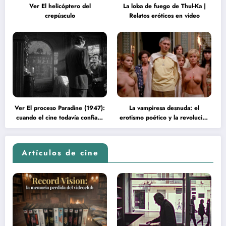
Ver El helicóptero del
La loba de fuego de Thul-Ka |
crepúsculo
Relatos eróticos en video
Ver El proceso Paradine (1947):
La vampiresa desnuda: el
cuando el cine todavía confiaba
erotismo poético y la revolución
en la inteligencia del espectador
psicodélica de Jean Rollin
Artículos de cine