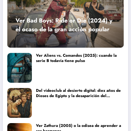
Ver Bad Boys: Ride or Die (2024) y
el ocaso de la gran acción popular
Ver Aliens vs. Comandos (2025): cuando la
serie B todavía tiene pulso
Del videoclub al desierto digital: diez años de
Dioses de Egipto y la desaparición del
blockbuster sin complejos
Ver Zathura (2005) o la odisea de aprender a
ser hermanos