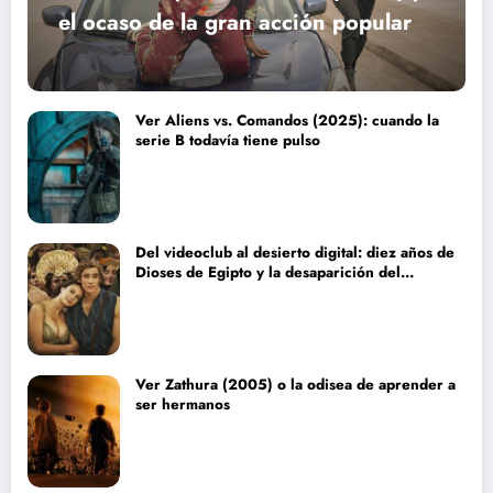
el ocaso de la gran acción popular
Ver Aliens vs. Comandos (2025): cuando la
serie B todavía tiene pulso
Del videoclub al desierto digital: diez años de
Dioses de Egipto y la desaparición del
blockbuster sin complejos
Ver Zathura (2005) o la odisea de aprender a
ser hermanos