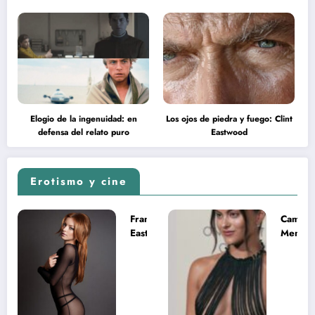
Elogio de la ingenuidad: en
Los ojos de piedra y fuego: Clint
defensa del relato puro
Eastwood
Erotismo y cine
Francesca
Camila
Eastwood y
Mende
la
desnud
melancolía
como T
del legado
en Mast
imposible
del Uni