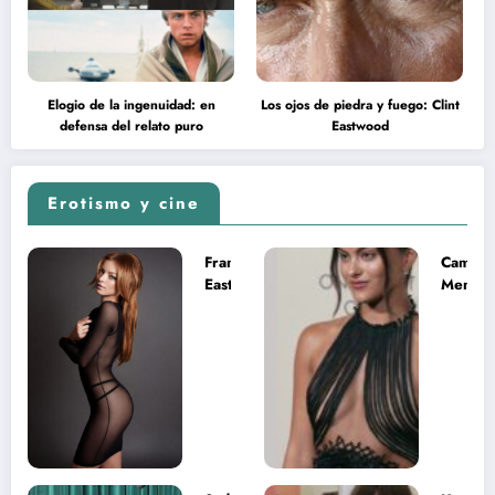
Elogio de la ingenuidad: en
Los ojos de piedra y fuego: Clint
defensa del relato puro
Eastwood
Erotismo y cine
Francesca
Camila
Eastwood y
Mende
la
desnud
melancolía
como T
del legado
en Mast
imposible
del Uni