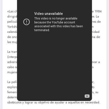
«Las chicas del calendario» es una película para televisión de 1984
dirigida por John Whitesell y protagonizada por Sharon Stone. La
película está basada en la historia real de un grupo de mujeres de
Yorkshire, Inglaterra, que decidieron posar desnudas para un
calendario benéfico con el fin de recaudar fondos para la unidad
de oncología del hospital local, en memoria del esposo de una de
las mujeres, quien falleció de leucemia.
La trama sigue a las mujeres, lideradas por Annie Clarke
(interpretada por Helen Mirren), mientras se enfrentan a la
adversidad y al escepticismo de la comunidad al tratar de llevar a
cabo su audaz empresa. Sharon Stone interpreta a una de las
mujeres del grupo, una joven madre llamada Chris.
La película destaca por su enfoque humorístico y conmovedor,
explorando temas de amistad, solidaridad y empoderamiento
femenino. A medida que el grupo enfrenta desafíos y críticas, su
determinación y espíritu comunitario los llevan a superar
obstáculos y lograr su objetivo de ayudar a aquellos en necesidad.