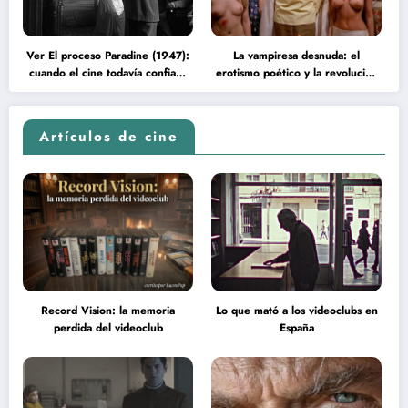
Ver El proceso Paradine (1947):
La vampiresa desnuda: el
cuando el cine todavía confiaba
erotismo poético y la revolución
en la inteligencia del espectador
psicodélica de Jean Rollin
Artículos de cine
Record Vision: la memoria
Lo que mató a los videoclubs en
perdida del videoclub
España