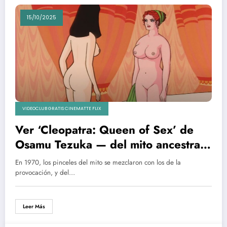
15/10/2025
VIDEOCLUB GRATIS CINEMATTE FLIX
Ver ‘Cleopatra: Queen of Sex’ de
Osamu Tezuka — del mito ancestral
al futurismo animado
En 1970, los pinceles del mito se mezclaron con los de la
provocación, y del…
Leer Más