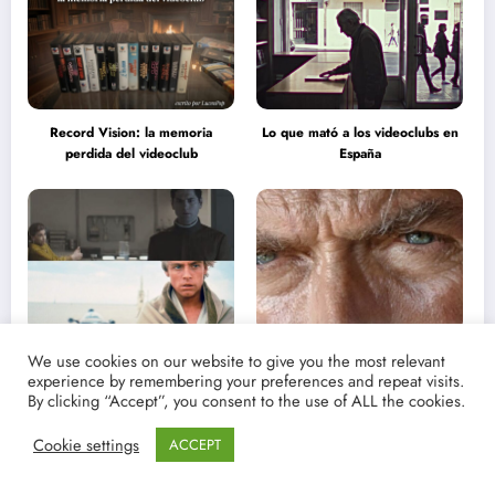
Record Vision: la memoria
Lo que mató a los videoclubs en
perdida del videoclub
España
Elogio de la ingenuidad: en
Los ojos de piedra y fuego: Clint
We use cookies on our website to give you the most relevant
defensa del relato puro
Eastwood
experience by remembering your preferences and repeat visits.
By clicking “Accept”, you consent to the use of ALL the cookies.
Cookie settings
ACCEPT
Erotismo y cine