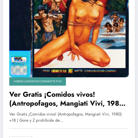
VIDEOCLUB GRATIS CINEMATTE FLIX
Ver Gratis ¡Comidos vivos!
(Antropofagos, Mangiati Vivi, 1980)
+18 | Gore y Z prohíbida de
Ver Gratis ¡Comidos vivos! (Antropofagos, Mangiati Vivi, 1980)
videoclub
+18 | Gore y Z prohíbida de…