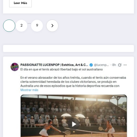
Leer Más
Paginación
…
1
2
9
de
entradas