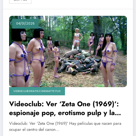
04/01/2026
VIDEOCLUB GRATIS CINEMATTE FLIX
Videoclub: Ver ‘Zeta One (1969)’:
espionaje pop, erotismo pulp y la
ciencia ficción que se coló por la
Videoclub: Ver 'Zeta One (1969)' Hay películas que nacen para
puerta de atrás
ocupar el centro del canon…