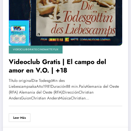
VIDEOCLUB GRATIS CINEMATTE FLIX
Videoclub Gratis | El campo del
amor en V.O. | +18
Título originalDie Todesgöttin des
LiebescampsakaAño1981Duración88 min.PaísAlemania del Oeste
(RFA) Alemania del Oeste (RFA)DirecciónChristian
AndersGuionChristian AndersMúsicaChristian…
Leer Más