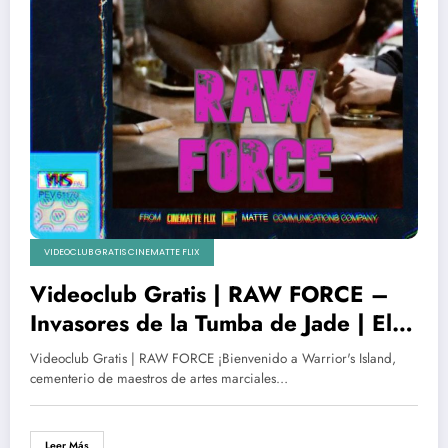
VIDEOCLUB GRATIS CINEMATTE FLIX
Videoclub Gratis | RAW FORCE –
Invasores de la Tumba de Jade | El
gran film de culto por fin en
Videoclub Gratis | RAW FORCE ¡Bienvenido a Warrior's Island,
CinematteFlix
cementerio de maestros de artes marciales…
Leer Más