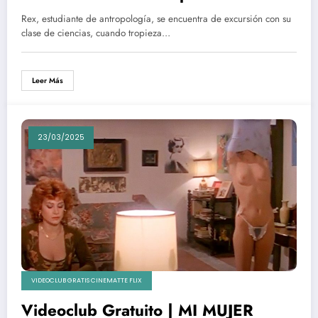
erótica sin descarga torrent
Rex, estudiante de antropología, se encuentra de excursión con su
clase de ciencias, cuando tropieza…
Leer Más
23/03/2025
VIDEOCLUB GRATIS CINEMATTE FLIX
Videoclub Gratuito | MI MUJER