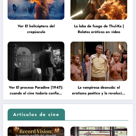
Ver El helicóptero del
La loba de fuego de Thul-Ka |
crepúsculo
Relatos eróticos en video
Ver El proceso Paradine (1947):
La vampiresa desnuda: el
cuando el cine todavía confiaba
erotismo poético y la revolución
en la inteligencia del espectador
psicodélica de Jean Rollin
Artículos de cine