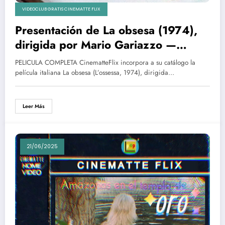
VIDEOCLUB GRATIS CINEMATTE FLIX
Presentación de La obsesa (1974),
dirigida por Mario Gariazzo —
Estreno en CinematteFlix
PELICULA COMPLETA CinematteFlix incorpora a su catálogo la
película italiana La obsesa (L’ossessa, 1974), dirigida…
Leer Más
21/06/2025