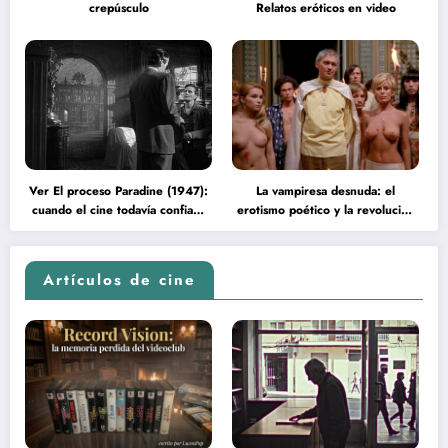
crepúsculo
Relatos eróticos en video
Ver El proceso Paradine (1947):
La vampiresa desnuda: el
cuando el cine todavía confiaba
erotismo poético y la revolución
en la inteligencia del espectador
psicodélica de Jean Rollin
Artículos de cine