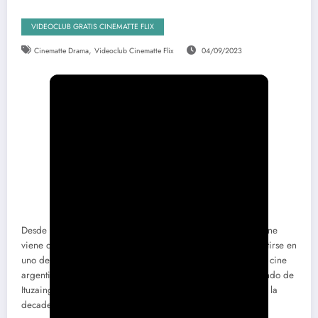
VIDEOCLUB GRATIS CINEMATTE FLIX
,
Cinematte Drama
Videoclub Cinematte Flix
04/09/2023
Desde P3ND3JO5 (2013) en adelante, el prolífico Raúl Perrone
viene despojándose de todos los rótulos previos para convertirse en
uno de los cineastas más libres del sector independiente del cine
argentino. Con la autogestión como norte, el realizador oriundo de
Ituzaingó se traslada ahora hasta los años ’70 para imaginar la
decadencia de una familia en plena dictadura militar.