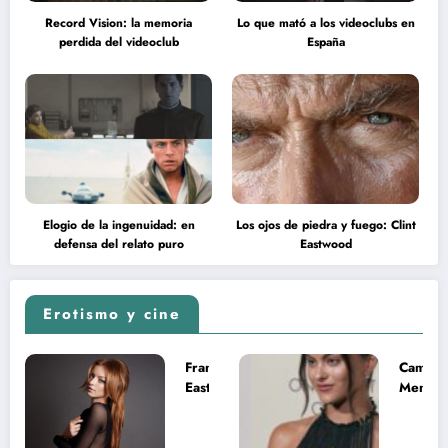
Record Vision: la memoria
Lo que mató a los videoclubs en
perdida del videoclub
España
Elogio de la ingenuidad: en
Los ojos de piedra y fuego: Clint
defensa del relato puro
Eastwood
Erotismo y cine
Francesca
Camila
Eastwood y
Mende
la
desnud
melancolía
como T
del legado
en Mast