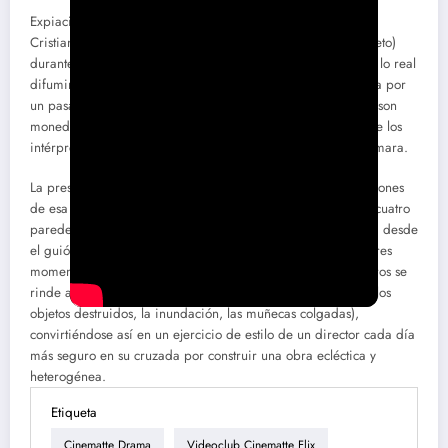
Expiación acompaña a cuatro personajes (interpretados por
Cristian Jensen, Inés Urdinez, Gustavo Marzo y Daniela Cometo)
durante su encierro en un caserón en el que lo imaginario y lo real
difuminan sus límites hasta volverse indefinibles. La nostalgia por
un pasado mejor y la certeza ante la oscuridad del presente son
moneda corriente en los diálogos de ínfulas existenciales que los
intérpretes parlamentan con impostada gravedad ante la cámara.
La presencia fantasmal de la dictadura reverbera en las acciones
de esa familia encerrada física y espiritualmente dentro de cuatro
paredes. Perrone apuesta a la poesía, a una búsqueda lírica desde
el guión y el trabajo visual, para este relato que en sus mejores
momentos alcanza una belleza auténtica y poderosa, y en otros se
rinde ante el peso metafórico de sus elementos recurrentes (los
objetos destruidos, la inundación, las muñecas colgadas),
convirtiéndose así en un ejercicio de estilo de un director cada día
más seguro en su cruzada por construir una obra ecléctica y
heterogénea.
Etiqueta
Cinematte Drama
Videoclub Cinematte Flix