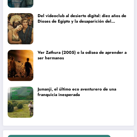
Del videoclub al desierto digital: diez años de
Dioses de Egipto y la desaparición del
blockbuster sin complejos
Ver Zathura (2005) o la odisea de aprender a
ser hermanos
Jumanji, el último eco aventurero de una
franquicia inesperada