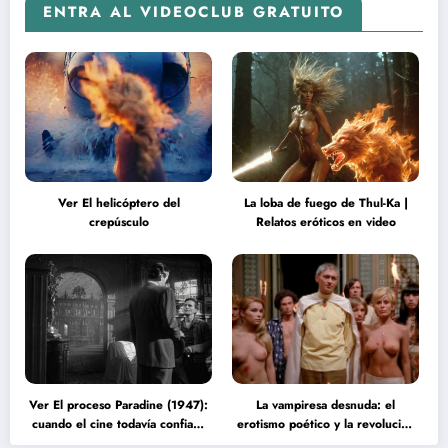
ENTRA AL VIDEOCLUB GRATUITO
Ver El helicóptero del
La loba de fuego de Thul-Ka |
crepúsculo
Relatos eróticos en video
Ver El proceso Paradine (1947):
La vampiresa desnuda: el
cuando el cine todavía confiaba
erotismo poético y la revolución
en la inteligencia del espectador
psicodélica de Jean Rollin