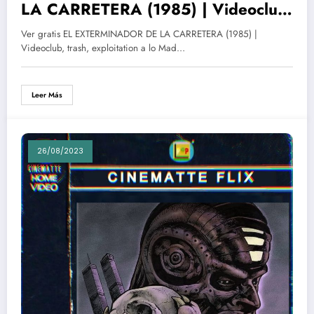
LA CARRETERA (1985) | Videoclub,
trash, exploitation a lo Mad Max
Ver gratis EL EXTERMINADOR DE LA CARRETERA (1985) |
Videoclub, trash, exploitation a lo Mad…
Leer Más
26/08/2023