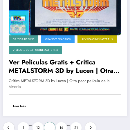
CRÍTICA DE CINE
GRANDES FRACASOS
REVISTA CINEMATTE FLIX
VIDEOCLUB GRATIS CINEMATTE FLIX
Ver Películas Gratis + Crítica
METALSTORM 3D by Lucen | Otra
peor película de la historia
Crítica METALSTORM 3D by Lucen | Otra peor película de la
historia
Leer Más
Paginación
…
…
1
12
13
14
21