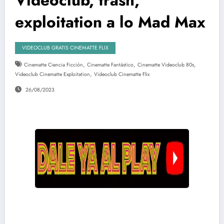
exploitation a lo Mad Max
VIDEOCLUB GRATIS CINEMATTE FLIX
,
,
,
Cinematte Ciencia Ficción
Cinematte Fantástico
Cinematte Videoclub 80s
,
Videoclub Cinematte Exploitation
Videoclub Cinematte Flix
26/08/2023