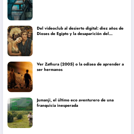
Del videoclub al desierto digital: diez años de
Dioses de Egipto y la desaparición del
blockbuster sin complejos
Ver Zathura (2005) o la odisea de aprender a
ser hermanos
Jumanji, el último eco aventurero de una
franquicia inesperada