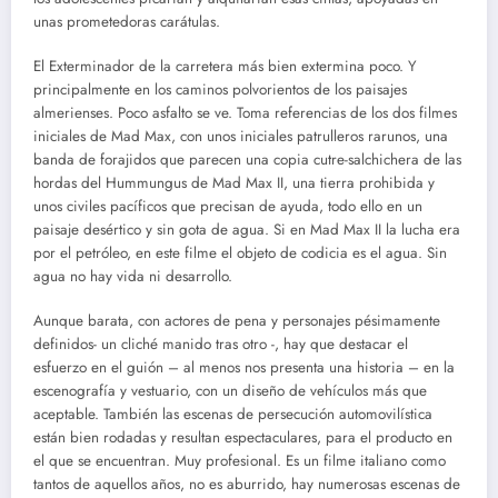
unas prometedoras carátulas.
El Exterminador de la carretera más bien extermina poco. Y
principalmente en los caminos polvorientos de los paisajes
almerienses. Poco asfalto se ve. Toma referencias de los dos filmes
iniciales de Mad Max, con unos iniciales patrulleros rarunos, una
banda de forajidos que parecen una copia cutre-salchichera de las
hordas del Hummungus de Mad Max II, una tierra prohibida y
unos civiles pacíficos que precisan de ayuda, todo ello en un
paisaje desértico y sin gota de agua. Si en Mad Max II la lucha era
por el petróleo, en este filme el objeto de codicia es el agua. Sin
agua no hay vida ni desarrollo.
Aunque barata, con actores de pena y personajes pésimamente
definidos- un cliché manido tras otro -, hay que destacar el
esfuerzo en el guión – al menos nos presenta una historia – en la
escenografía y vestuario, con un diseño de vehículos más que
aceptable. También las escenas de persecución automovilística
están bien rodadas y resultan espectaculares, para el producto en
el que se encuentran. Muy profesional. Es un filme italiano como
tantos de aquellos años, no es aburrido, hay numerosas escenas de