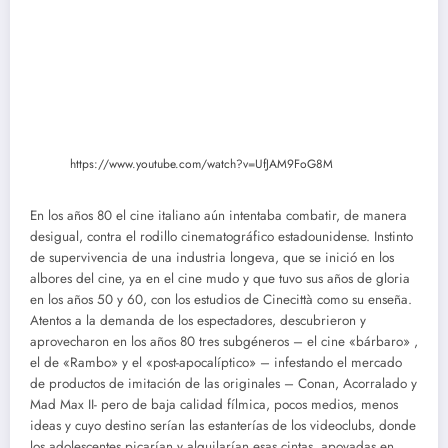
https://www.youtube.com/watch?v=UfJAM9FoG8M
En los años 80 el cine italiano aún intentaba combatir, de manera
desigual, contra el rodillo cinematográfico estadounidense. Instinto
de supervivencia de una industria longeva, que se inició en los
albores del cine, ya en el cine mudo y que tuvo sus años de gloria
en los años 50 y 60, con los estudios de Cinecittà como su enseña.
Atentos a la demanda de los espectadores, descubrieron y
aprovecharon en los años 80 tres subgéneros – el cine «bárbaro» ,
el de «Rambo» y el «post-apocalíptico» – infestando el mercado
de productos de imitación de las originales – Conan, Acorralado y
Mad Max II- pero de baja calidad fílmica, pocos medios, menos
ideas y cuyo destino serían las estanterías de los videoclubs, donde
los adolescentes picarían y alquilarían esas cintas, apoyadas en