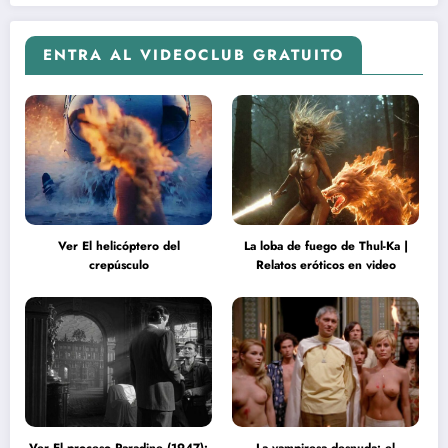
ENTRA AL VIDEOCLUB GRATUITO
Ver El helicóptero del
La loba de fuego de Thul-Ka |
crepúsculo
Relatos eróticos en video
Ver El proceso Paradine (1947):
La vampiresa desnuda: el