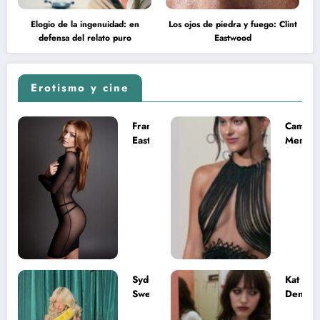
Elogio de la ingenuidad: en
Los ojos de piedra y fuego: Clint
defensa del relato puro
Eastwood
Erotismo y cine
Francesca
Camila
Eastwood y
Mende
la
desnud
melancolía
como T
del legado
en Mast
imposible
del Uni
Sydney
Kat
Sweeney
Dennin
desnuda el
la muje