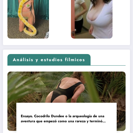
lado más
apareci
sexual del
donde 
contenido
estaba
adolescente
(Euphoria,
2026)
Análisis y estudios fílmicos
Ensayo. Cocodrilo Dundee o la arqueología de una
aventura que empezó como una rareza y terminó
convertida en reliquia