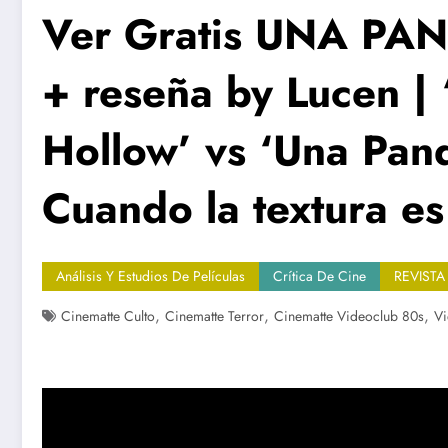
Ver Gratis UNA PA
+ reseña by Lucen | 
Hollow’ vs ‘Una Pand
Cuando la textura es
Análisis Y Estudios De Películas
Crítica De Cine
REVISTA
,
,
,
Cinematte Culto
Cinematte Terror
Cinematte Videoclub 80s
Vi