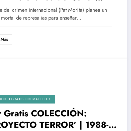
yagi
e del crimen internacional (Pat Morita) planea un
 mortal de represalias para enseñar…
 Más
OCLUB GRATIS CINEMATTE FLIX
r Gratis COLECCIÓN:
ROYECTO TERROR’ | 1988-