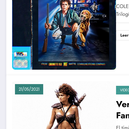
98 
COLEC
Trilo
Leer
21/05/2021
VIDE
Ver
Fan
35
El tí