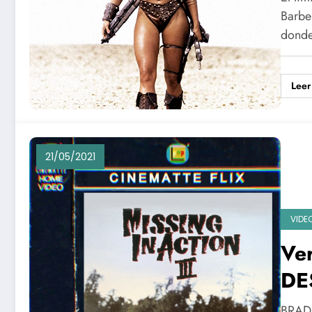
Barbe
dond
Leer
21/05/2021
VIDE
Ve
DE
3 |
BRAD