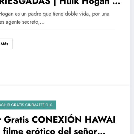
RIESGADAS | Hulk Hogan a
 Schwarzenegger
Hogan es un padre que tiene doble vida, por una
 es agente secreto,…
 Más
OCLUB GRATIS CINEMATTE FLIX
r Gratis CONEXIÓN HAWAI
l filme erótico del señor