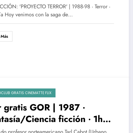
‧ Terror ‧ Trilogía
CIÓN: 'PROYECTO TERROR' | 1988-98 ‧ Terror ‧
gía Hoy venimos con la saga de…
 Más
OCLUB GRATIS CINEMATTE FLIX
 gratis GOR | 1987 ‧
tasía/Ciencia ficción ‧ 1h
m
mido profesor norteamericano Tarl Cabot (Urbano