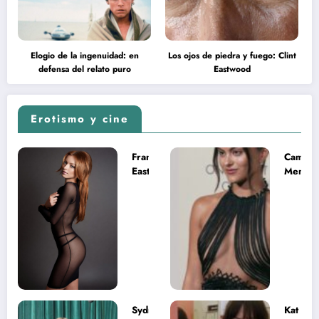
Elogio de la ingenuidad: en
Los ojos de piedra y fuego: Clint
defensa del relato puro
Eastwood
Erotismo y cine
Francesca
Camila
Eastwood y
Mende
la
desnud
melancolía
como T
del legado
en Mast
imposible
del Uni
Sydney
Kat