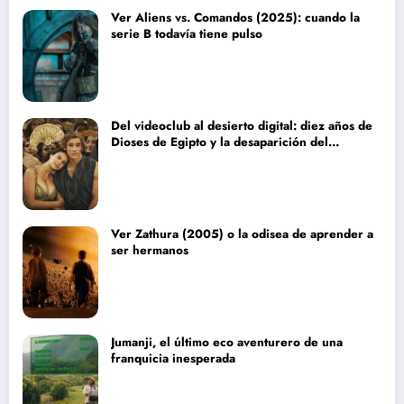
Ver Aliens vs. Comandos (2025): cuando la
serie B todavía tiene pulso
Del videoclub al desierto digital: diez años de
Dioses de Egipto y la desaparición del
blockbuster sin complejos
Ver Zathura (2005) o la odisea de aprender a
ser hermanos
Jumanji, el último eco aventurero de una
franquicia inesperada