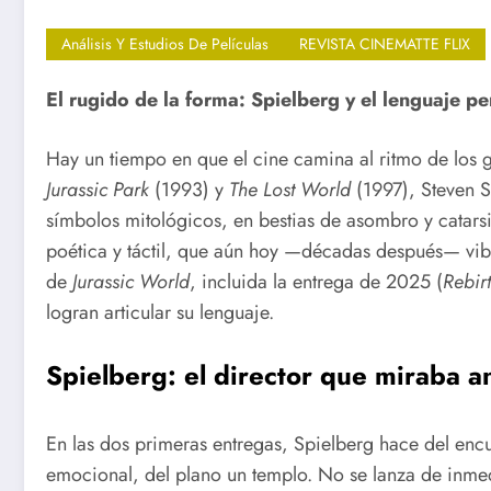
Análisis Y Estudios De Películas
REVISTA CINEMATTE FLIX
El rugido de la forma: Spielberg y el lenguaje p
Hay un tiempo en que el cine camina al ritmo de los 
Jurassic Park
(1993) y
The Lost World
(1997), Steven Sp
símbolos mitológicos, en bestias de asombro y catarsi
poética y táctil, que aún hoy —décadas después— vibr
de
Jurassic World
, incluida la entrega de 2025 (
Rebir
logran articular su lenguaje.
Spielberg: el director que miraba a
En las dos primeras entregas, Spielberg hace del enc
emocional, del plano un templo. No se lanza de inmed