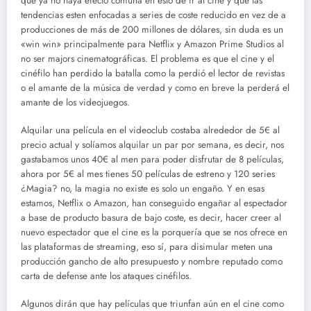
que ya no haya efecto comuna en esto de ir al cine y que las
tendencias esten enfocadas a series de coste reducido en vez de a
producciones de más de 200 millones de dólares, sin duda es un
«win win» principalmente para Netflix y Amazon Prime Studios al
no ser majors cinematográficas. El problema es que el cine y el
cinéfilo han perdido la batalla como la perdió el lector de revistas
o el amante de la música de verdad y como en breve la perderá el
amante de los videojuegos.
Alquilar una película en el videoclub costaba alrededor de 5€ al
precio actual y solíamos alquilar un par por semana, es decir, nos
gastabamos unos 40€ al men para poder disfrutar de 8 películas,
ahora por 5€ al mes tienes 50 películas de estreno y 120 series
¿Magia? no, la magia no existe es solo un engaño. Y en esas
estamos, Netflix o Amazon, han conseguido engañar al espectador
a base de producto basura de bajo coste, es decir, hacer creer al
nuevo espectador que el cine es la porquería que se nos ofrece en
las plataformas de streaming, eso sí, para disimular meten una
producción gancho de alto presupuesto y nombre reputado como
carta de defense ante los ataques cinéfilos.
Algunos dirán que hay películas que triunfan aún en el cine como