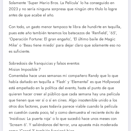
Solamente ‘Super Mario Bros. La Película’ lo ha conseguido en
2023 y no sería ninguna sorpresa que ningún otro título lo logre
antes de que acabe el año.
Con todo, un gasto menor tampoco te libra de hundirte en taquilla,
pues este año también tenemos los batacazos de ‘Renfield’, ’65’,
‘Operación Fortune: El gran engaño’, ‘El último baile de Magic
Mike’ o ‘Beau tiene miedo’ para dejar claro que solamente eso no
es suficiente.
Sobredosis de franquicias y falsos eventos
Mision Imposible 7
Comentaba hace unas semanas mi compañero Randy que lo que
había dañado en taquilla a ‘Flash’ y ‘Elemental’ es que Hollywood
está empeñado en la política del evento, hasta el punto de que
quieren hacer creer al público que cada semana hay una película
que tienen que ver sí o sí en cines. Algo insostenible unido a los
otros dos factores, pues todavía parece viable cuando la película
en cuestión cuesta poco, tal y como demuestra el reciente éxito de
‘Insidious: La puerta roja’ o lo que sucedió hace unos meses con
‘Scream 6’. Y saliéndonos del terror, una apuesta más moderada
como ‘Creed 3’ también funcionó bien,