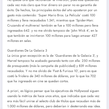
cada vez más claro que tirar dinero sin parar no es garantía de
éxito. De hechos, los principales éxitos del año apostaron por un
gasto más contenido: ‘Super Mario Bros. La Película’ costó 100
millones y lleva recaudados 1.341, mientras que ‘Spider-Man:
Cruzando el multiverso’ también se fue a 100 millones pero lleva
ingresados 642. y no me olvido tampoco de ‘John Wick 4’, en la
que también se invirtieron 100 millones para luego amasar 427
millones en salas.
Guardianes De La Galaxia 3
La única gran excepción es la de ‘Guardianes de la Galaxia 3’, y
Marvel tampoco ha acabado ganando tanto con ella: 250 millones
de presupuesto (más la campaña de publicidad) y 839 millones
recaudados. Y no me olvido de ‘Fast & Furious 10’, pero es que
costó la friolera de 340 millones de dólares, por lo que los 702
que ha ingresado en cine se quedan cortos.
A priori, es lógico pensar que los ejecutivos de Hollywood siguen
usando la métrica de hace unos años, que indicaba que cada vez
era más fácil unirse al selecto club de títulos que recaudan más de
1.000 millones de dólares, pero deberían ir desterrando esa idea.