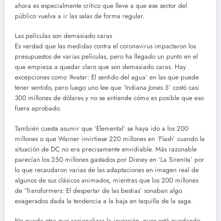
ahora es especialmente crítico que lleve a que ese sector del
público vuelva a ir las salas de forma regular.
Las películas son demasiado caras
Es verdad que las medidas contra el coronavirus impactaron los
presupuestos de varias películas, pero ha llegado un punto en el
que empieza a quedar claro que son demasiado caras. Hay
excepciones como ‘Avatar: El sentido del agua’ en las que puede
tener sentido, pero luego uno lee que ‘Indiana Jones 5’ costó casi
300 millones de dólares y no se entiende cómo es posible que eso
fuera aprobado.
También cuesta asumir que ‘Elemental’ se haya ido a los 200
millones o que Warner invirtiese 220 millones en ‘Flash’ cuando la
situación de DC no era precisamente envidiable. Más razonable
parecían los 250 millones gastados por Disney en ‘La Sirenita’ por
lo que recaudaron varias de las adaptaciones en imagen real de
algunos de sus clásicos animados, mientras que los 200 millones
de ‘Transformers: El despertar de las bestias’ sonaban algo
exagerados dada la tendencia a la baja en taquilla de la saga.
No queda otra que racionalizar la inversión, pues está quedando