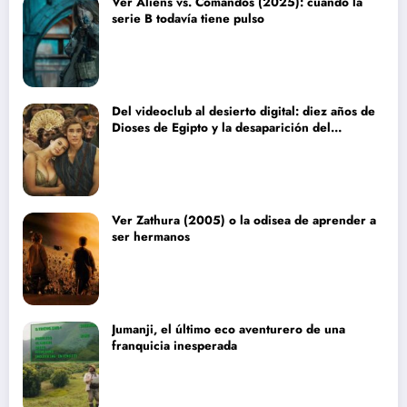
Ver Aliens vs. Comandos (2025): cuando la
serie B todavía tiene pulso
Del videoclub al desierto digital: diez años de
Dioses de Egipto y la desaparición del
blockbuster sin complejos
Ver Zathura (2005) o la odisea de aprender a
ser hermanos
Jumanji, el último eco aventurero de una
franquicia inesperada