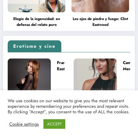
Elogio de la ingenuidad: en
Los ojos de piedra y fuego: Clint
defensa del relato puro
Eastwood
Erotismo y cine
Francesca
Camila
Eastwood y
Mende
la
desnud
melancolía
como T
del legado
en Mast
imposible
del Uni
We use cookies on our website to give you the most relevant
experience by remembering your preferences and repeat visits.
By clicking “Accept”, you consent to the use of ALL the cookies.
Cookie settings
ACCEPT
Sydney
Kat
Sweeney
Dennin