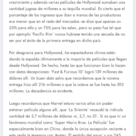
crecimiento y además varias películas de Hollywood sumaban una
cantidad jugosa de millones a su taquilla mundial. Es cierto que el
porcentaje de los ingresos que iban a manos de las productoras
era menor que en el resto del mercados -se dice que apenas un
25% para ello y un 75% para las salas-, pero su peso fue tal que
por ejemplo ‘Pacific Rim’ nunca hubiese tenido una secuela de no
ser por el éxito de la primera entrega en dicho país.
Por desgracia para Hollywood, los espectadores chinos están
dando la espalda últimamente a la mayoría de películas que llegan
desde Hollywood. De hecho, hasta las que funcionan bien lo hacen
con datos decepciones: ‘Fast & Furious 10’ logró 139 millones de
dólares allí. Un buen dato salvo que recordemos que la novena
entrega hizo allí 216 millones o que la octava se fue hasta los 392
millones. La decadencia es evidente.
Luego recordamos que Marvel estuvo varios años sin poder
estrenar película alguna allí, que ‘La Sirenita’ recaudó la ridícula
cantidad de 3,7 millones de dólares -sí, 3,7, no 37-. Si es que ni un
fenómeno mundial como ‘Super Mario Bros. La Película’ fue
especialmente bien en China, donde la única excepción reciente a
esta regla la tenemos con ‘Avatar: El sentido del agua’ y sus 245