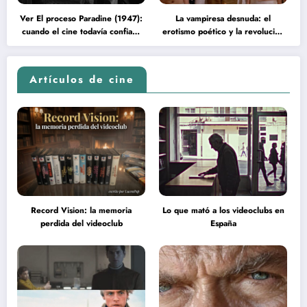
Ver El proceso Paradine (1947):
La vampiresa desnuda: el
cuando el cine todavía confiaba
erotismo poético y la revolución
en la inteligencia del espectador
psicodélica de Jean Rollin
Artículos de cine
Record Vision: la memoria
Lo que mató a los videoclubs en
perdida del videoclub
España