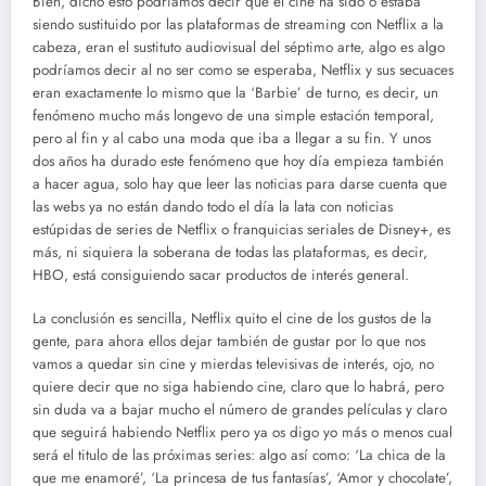
Bien, dicho esto podríamos decir que el cine ha sido o estaba
siendo sustituido por las plataformas de streaming con Netflix a la
cabeza, eran el sustituto audiovisual del séptimo arte, algo es algo
podríamos decir al no ser como se esperaba, Netflix y sus secuaces
eran exactamente lo mismo que la ‘Barbie’ de turno, es decir, un
fenómeno mucho más longevo de una simple estación temporal,
pero al fin y al cabo una moda que iba a llegar a su fin. Y unos
dos años ha durado este fenómeno que hoy día empieza también
a hacer agua, solo hay que leer las noticias para darse cuenta que
las webs ya no están dando todo el día la lata con noticias
estúpidas de series de Netflix o franquicias seriales de Disney+, es
más, ni siquiera la soberana de todas las plataformas, es decir,
HBO, está consiguiendo sacar productos de interés general.
La conclusión es sencilla, Netflix quito el cine de los gustos de la
gente, para ahora ellos dejar también de gustar por lo que nos
vamos a quedar sin cine y mierdas televisivas de interés, ojo, no
quiere decir que no siga habiendo cine, claro que lo habrá, pero
sin duda va a bajar mucho el número de grandes películas y claro
que seguirá habiendo Netflix pero ya os digo yo más o menos cual
será el titulo de las próximas series: algo así como: ‘La chica de la
que me enamoré’, ‘La princesa de tus fantasías’, ‘Amor y chocolate’,