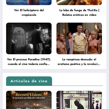
Ver El helicóptero del
La loba de fuego de Thul-Ka |
crepúsculo
Relatos eróticos en video
Ver El proceso Paradine (1947):
La vampiresa desnuda: el
cuando el cine todavía confiaba
erotismo poético y la revolución
en la inteligencia del espectador
psicodélica de Jean Rollin
Artículos de cine