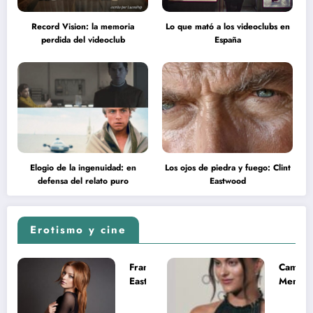
Record Vision: la memoria
Lo que mató a los videoclubs en
perdida del videoclub
España
Elogio de la ingenuidad: en
Los ojos de piedra y fuego: Clint
defensa del relato puro
Eastwood
Erotismo y cine
Francesca
Camila
Eastwood y
Mende
la
desnud
melancolía
como T