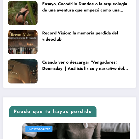
Ensayo. Cocodrilo Dundee o la arqueología
de una aventura que empezó como una
rareza y terminó convertida en reliquia
Record Vision: la memoria perdida del
videoclub
Cuando ver o descargar ‘Vengadores:
Doomsday’ | Análisis lírico y narrativo del
nuevo Vengadores: Doomsday
Puede que te hayas perdido
REVISTA DE CINE | NOTICIAS, IMÁGENES, TRÁILERS
UNCATEGORIZED