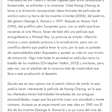
infectados de por medio y héroes ingleses que, entre fantasmada y
fantasmada, se enfrentan a la amenaza. Chee Keong Cheung se
lanza a la dirección recuperando ideas formales de películas de
zombis como La tierra de los muertos vivientes (2005), del padrino
del género George A. Romero o 1997: Rescate en Nueva York
(1981), del prolífico John Carpenter para, con un estilo que bien
recuerda al cine Wuxia, hacer de todo ello una película que
enorgullecería a Michael Bay. La premisa es simple: infección
masiva y zona asolada próxima a la erradicación, pero con un
científico dentro que podría tener la cura, por la que un puñado
de súpersoldados están dispuestos a apostar su vida en una misión
de extracción. Algo visto hasta la saciedad en películas como La
batalla de los malditos (Christopher Hatton, 2013) y similares, pero,
esta vez, con el añadido de la carencia total de creatividad que
lleva a esta producción al desastre.
Quizás sea en esa ruptura con el patrón clásico de zombi lo que
podría hacer interesante la película de Keong Cheung, en la que
los infectados tienen habilidades heredadas de sus antiguas
personalidades, rasgo que les permite crear una sociedad o mente
colmena. Aunque ya se experimentó con esta idea en 1985 con El
día de los muertos (George A. Romero) y su ya icono del cine de