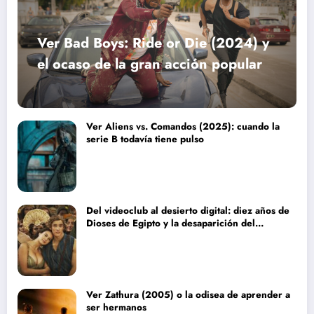
Ver Bad Boys: Ride or Die (2024) y
el ocaso de la gran acción popular
Ver Aliens vs. Comandos (2025): cuando la
serie B todavía tiene pulso
Del videoclub al desierto digital: diez años de
Dioses de Egipto y la desaparición del
blockbuster sin complejos
Ver Zathura (2005) o la odisea de aprender a
ser hermanos