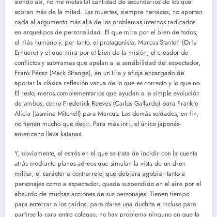
siendo así, no me metas tal cantidad de secundarios de los que
sobran más de la mitad. Las muertes, siempre heroicas, no aportan
nada al argumento más allá de los problemas internos radicados
en arquetipos de personalidad. El que mira por el bien de todos,
el más humano y, por tanto, el protagonista, Marcus Stanton (Oris
Erhuero) y el que mira por el bien de la misión, el creador de
conflictos y subtramas que apelan a la sensibilidad del espectador,
Frank Pérez (Mark Strange), en un tira y afloja encargado de
aportar la clásica reflexión vacua de lo que es correcto y lo que no.
El resto, meros complementarios que ayudan a la simple evolución
de ambos, como Frederick Reeves (Carlos Gallardo) para Frank o
Alicia (Jasmine Mitchell) para Marcus. Los demás soldados, en fin,
no tienen mucho que decir. Para más inri, el único japonés-
americano lleva katanas.
Y, obviamente, el estrés en el que se trata de incidir con la cuenta
atrás mediante planos aéreos que simulan la vista de un dron
militar, el carácter a contrarreloj que debiera agobiar tanto a
personajes como a espectador, queda suspendido en el aire por el
absurdo de muchas acciones de sus personajes. Tienen tiempo
para enterrar a los caídos, para darse una duchita e incluso para
partirse la cara entre colegas, no hay problema ninguno en que la