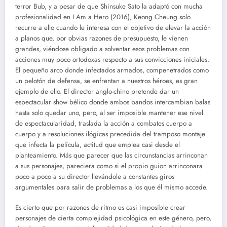
terror Bub, y a pesar de que Shinsuke Sato la adaptó con mucha
profesionalidad en I Am a Hero (2016), Keong Cheung solo
recurre a ello cuando le interesa con el objetivo de elevar la acción
a planos que, por obvias razones de presupuesto, le vienen
grandes, viéndose obligado a solventar esos problemas con
acciones muy poco ortodoxas respecto a sus convicciones iniciales.
El pequeño arco donde infectados armados, compenetrados como
un pelotón de defensa, se enfrentan a nuestros héroes, es gran
ejemplo de ello. El director anglo-chino pretende dar un
espectacular show bélico donde ambos bandos intercambian balas
hasta solo quedar uno, pero, al ser imposible mantener ese nivel
de espectacularidad, traslada la acción a combates cuerpo a
cuerpo y a resoluciones ilógicas precedida del tramposo montaje
que infecta la película, actitud que emplea casi desde el
planteamiento. Más que parecer que las circunstancias arrinconan
a sus personajes, pareciera como si el propio guion arrinconara
poco a poco a su director llevándole a constantes giros
argumentales para salir de problemas a los que él mismo accede.
Es cierto que por razones de ritmo es casi imposible crear
personajes de cierta complejidad psicológica en este género, pero,