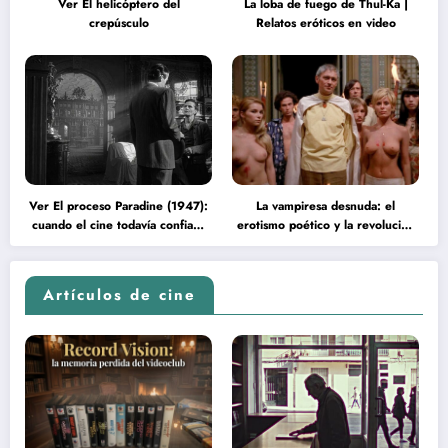
Ver El helicóptero del
La loba de fuego de Thul-Ka |
crepúsculo
Relatos eróticos en video
Ver El proceso Paradine (1947):
La vampiresa desnuda: el
cuando el cine todavía confiaba
erotismo poético y la revolución
en la inteligencia del espectador
psicodélica de Jean Rollin
Artículos de cine