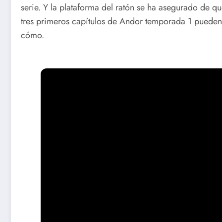
serie. Y la plataforma del ratón se ha asegurado de qu
tres primeros capítulos de Andor temporada 1 pueden
cómo.