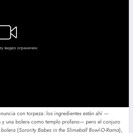
uncia con torpeza: los ingredientes están ahí —
as y una bolera como templo profano— pero el conjuro
 bolera
(
Sorority Babes in the Slimeball Bowl-O-Rama
),