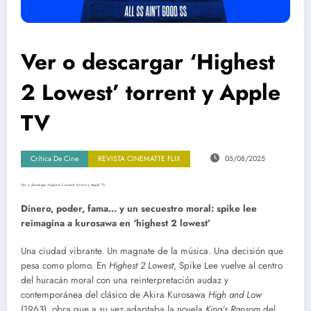
Ver o descargar ‘Highest
2 Lowest’ torrent y Apple
TV
Crítica De Cine
REVISTA CINEMATTE FLIX
05/08/2025
Ver o descargar ‘Highest 2 Lowest’ torrent y Apple TV
Dinero, poder, fama… y un secuestro moral: spike lee
reimagina a kurosawa en ‘highest 2 lowest’
Una ciudad vibrante. Un magnate de la música. Una decisión que
pesa como plomo. En
Highest 2 Lowest
, Spike Lee vuelve al centro
del huracán moral con una reinterpretación audaz y
contemporánea del clásico de Akira Kurosawa
High and Low
(1963), obra que a su vez adaptaba la novela
King’s Ransom
del