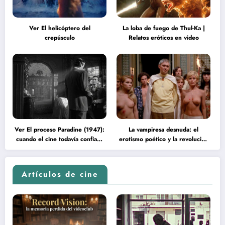
Ver El helicóptero del
La loba de fuego de Thul-Ka |
crepúsculo
Relatos eróticos en video
Ver El proceso Paradine (1947):
La vampiresa desnuda: el
cuando el cine todavía confiaba
erotismo poético y la revolución
en la inteligencia del espectador
psicodélica de Jean Rollin
Artículos de cine