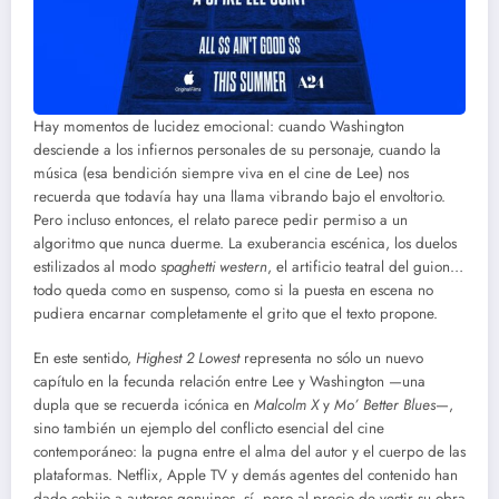
Hay momentos de lucidez emocional: cuando Washington
desciende a los infiernos personales de su personaje, cuando la
música (esa bendición siempre viva en el cine de Lee) nos
recuerda que todavía hay una llama vibrando bajo el envoltorio.
Pero incluso entonces, el relato parece pedir permiso a un
algoritmo que nunca duerme. La exuberancia escénica, los duelos
estilizados al modo
spaghetti western
, el artificio teatral del guion…
todo queda como en suspenso, como si la puesta en escena no
pudiera encarnar completamente el grito que el texto propone.
En este sentido,
Highest 2 Lowest
representa no sólo un nuevo
capítulo en la fecunda relación entre Lee y Washington —una
dupla que se recuerda icónica en
Malcolm X
y
Mo’ Better Blues
—,
sino también un ejemplo del conflicto esencial del cine
contemporáneo: la pugna entre el alma del autor y el cuerpo de las
plataformas. Netflix, Apple TV y demás agentes del contenido han
dado cobijo a autores genuinos, sí, pero al precio de vestir su obra