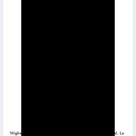
‘Highest 2 Lowest’: Spike Lee frente al espejismo digital. La