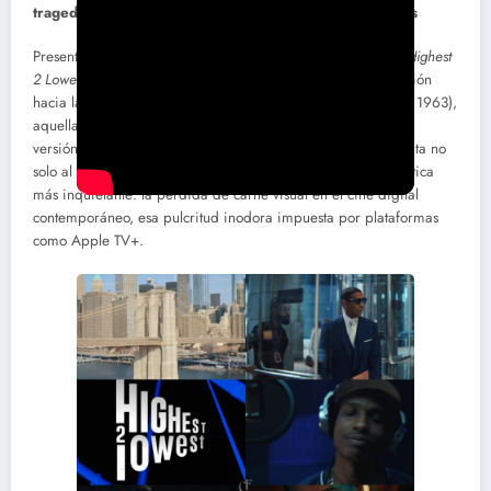
tragedia shakespeariana de un arte atrapado en píxeles
Presentada fuera de competición en el Festival de Cannes,
Highest
2 Lowest
irrumpe como un gesto de reverencia y reformulación
hacia la poética moral de
El infierno del odio
(
High and Low
, 1963),
aquella joya del Maestro Akira Kurosawa. Sin embargo, esta
versión firmada por el siempre eléctrico Spike Lee se enfrenta no
solo al peso simbólico del original, sino a una paradoja estética
más inquietante: la pérdida de carne visual en el cine digital
contemporáneo, esa pulcritud inodora impuesta por plataformas
como Apple TV+.