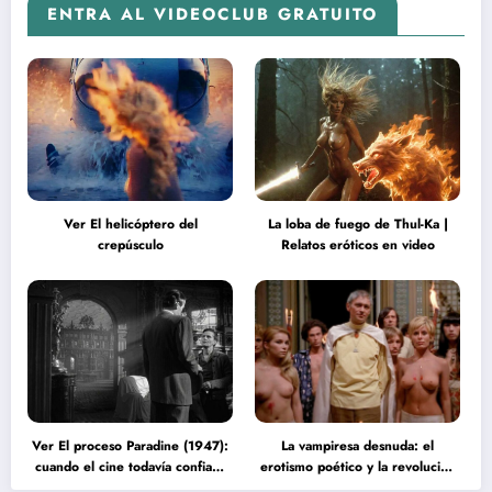
ENTRA AL VIDEOCLUB GRATUITO
Ver El helicóptero del
La loba de fuego de Thul-Ka |
crepúsculo
Relatos eróticos en video
Ver El proceso Paradine (1947):
La vampiresa desnuda: el
cuando el cine todavía confiaba
erotismo poético y la revolución
en la inteligencia del espectador
psicodélica de Jean Rollin