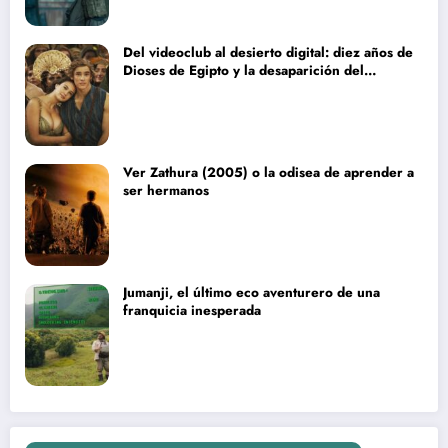
Del videoclub al desierto digital: diez años de
Dioses de Egipto y la desaparición del
blockbuster sin complejos
Ver Zathura (2005) o la odisea de aprender a
ser hermanos
Jumanji, el último eco aventurero de una
franquicia inesperada