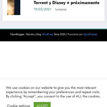
Descargar BARRENDEROS ESPACIALES 2 |
Torrent y Netflix en español + Crítica
19/03/2021
lucenpop
We use cookies on our website to give you the most relevant
experience by remembering your preferences and repeat visits.
By clicking “Accept”, you consent to the use of ALL the cookies.
NewsBlogger - Revista y blog
WordPress
Tema 2026 | Funciona con
SpiceThemes
Cookie settings
ACCEPT